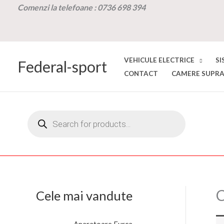
Skip
Comenzi la t
elefoane :
0736 698 394
to
content
VEHICULE ELECTRICE
SI
Federal-sport
CONTACT
CAMERE SUPRA
Products
search
Cele mai vandute
P
P
Aparatoare Furca