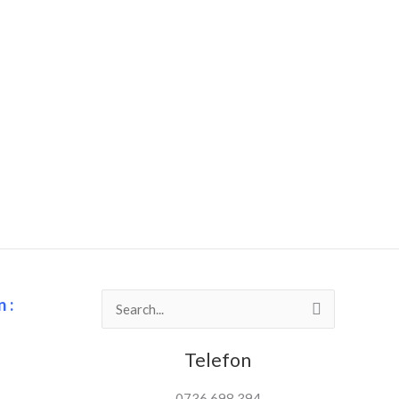
 :
Search
for:
Telefon
0736 698 394