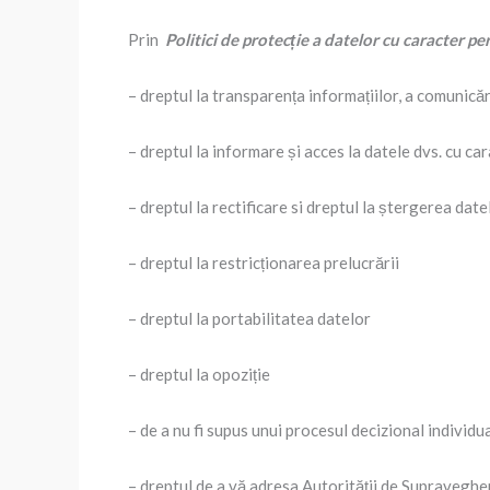
Prin
Politici de protecție a datelor cu caracter pe
– dreptul la transparența informațiilor, a comunicăr
– dreptul la informare și acces la datele dvs. cu ca
– dreptul la rectificare si dreptul la ștergerea date
– dreptul la restricționarea prelucrării
– dreptul la portabilitatea datelor
– dreptul la opoziție
– de a nu fi supus unui procesul decizional individ
– dreptul de a vă adresa Autorității de Supravegher