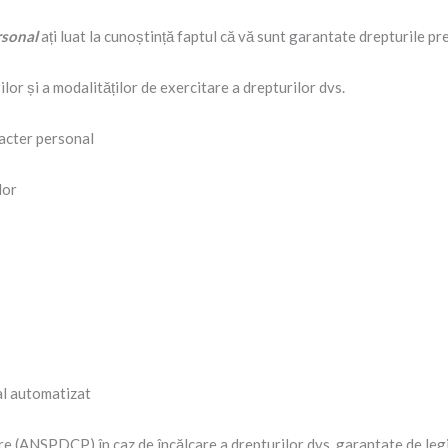
rsonal
ați luat la cunoștință faptul că vă sunt garantate drepturile 
ilor și a modalităților de exercitare a drepturilor dvs.
racter personal
lor
ual automatizat
e (ANSPDCP) în caz de încălcare a drepturilor dvs. garantate de legis