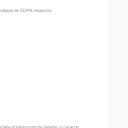
prevăzute de GDPR, respectiv:
lația privind protecția datelor cu caracter