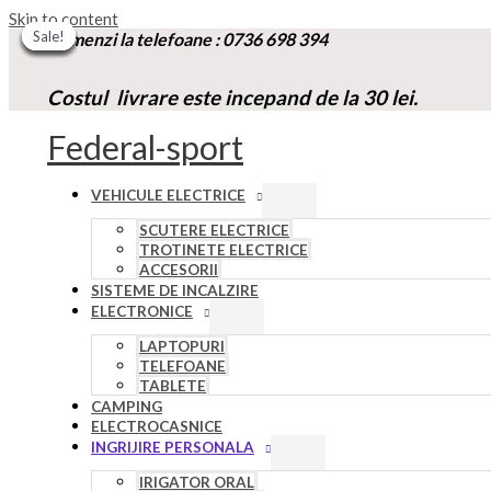
Skip to content
Sale!
Sale!
Sale!
Sale!
Sale!
Sale!
Sale!
Comenzi la t
elefoane :
0736 698 394
Costul livrare este incepand de la 30 lei.
Federal-sport
VEHICULE ELECTRICE
SCUTERE ELECTRICE
TROTINETE ELECTRICE
ACCESORII
SISTEME DE INCALZIRE
ELECTRONICE
LAPTOPURI
TELEFOANE
TABLETE
CAMPING
ELECTROCASNICE
INGRIJIRE PERSONALA
IRIGATOR ORAL