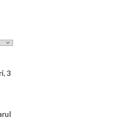
i, 3
arul