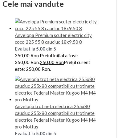
Cele mai vandute
Anvelopa Premium scuter electric city
coco 225 55 8 cauciuc 18x9.50 8
Evaluat la
5.00
din 5
350,00
Ron
Prețul inițial a fost:
350,00 Ron.
250,00
Ron
Prețul curent
este: 250,00 Ron.
Anvelopa trotineta electrica 255x80
cauciuc 255x80 compatibil cu trotinete
electrice Federal Master Kugoo M4 M4
pro Mottus
Evaluat la
5.00
din 5