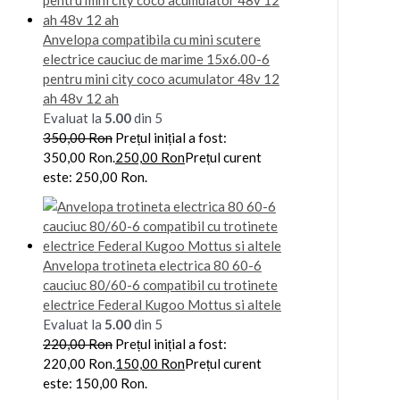
Anvelopa compatibila cu mini scutere
electrice cauciuc de marime 15x6.00-6
pentru mini city coco acumulator 48v 12
ah 48v 12 ah
Evaluat la
5.00
din 5
350,00
Ron
Prețul inițial a fost:
350,00 Ron.
250,00
Ron
Prețul curent
este: 250,00 Ron.
Anvelopa trotineta electrica 80 60-6
cauciuc 80/60-6 compatibil cu trotinete
electrice Federal Kugoo Mottus si altele
Evaluat la
5.00
din 5
220,00
Ron
Prețul inițial a fost:
220,00 Ron.
150,00
Ron
Prețul curent
este: 150,00 Ron.