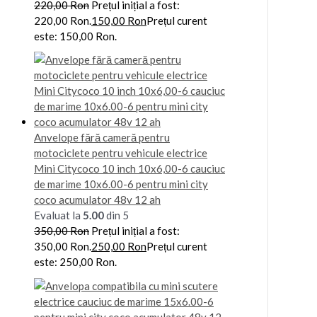
220,00
Ron
Prețul inițial a fost:
220,00 Ron.
150,00
Ron
Prețul curent
este: 150,00 Ron.
Anvelope fără cameră pentru
motociclete pentru vehicule electrice
Mini Citycoco 10 inch 10x6,00-6 cauciuc
de marime 10x6.00-6 pentru mini city
coco acumulator 48v 12 ah
Evaluat la
5.00
din 5
350,00
Ron
Prețul inițial a fost:
350,00 Ron.
250,00
Ron
Prețul curent
este: 250,00 Ron.