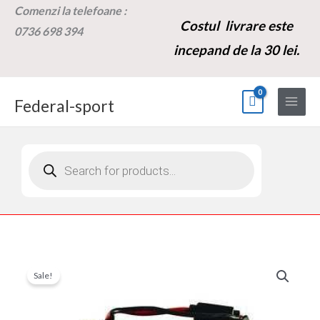
Skip
Comenzi la t
elefoane :
Costul livrare este
to
0736 698 394
content
incepand de la 30 lei.
Federal-sport
Products
search
Cantitate
Prețul
Prețul
Sale!
Baterie
inițial
curent
acumulator
48V