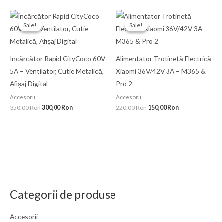
5.00
din 5
Prețul
Prețul
Prețul
Prețul
inițial
curent
inițial
curent
Sale!
Sale!
Sale!
Sale!
a
este:
a
este:
fost:
300,00 Ron.
fost:
150,00 Ron.
350,00 Ron.
220,00 Ron.
Încărcător Rapid CityCoco 60V
Alimentator Trotinetă Electrică
5A – Ventilator, Cutie Metalică,
Xiaomi 36V/42V 3A – M365 &
Afișaj Digital
Pro 2
Accesorii
Accesorii
350,00
Ron
300,00
Ron
220,00
Ron
150,00
Ron
Categorii de produse
Accesorii