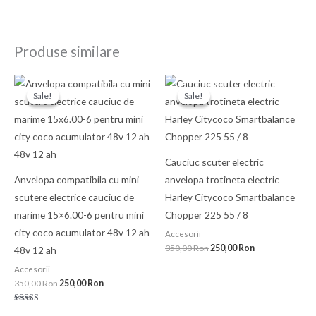
Produse similare
Prețul
Prețul
Prețul
Prețul
inițial
curent
inițial
curent
Sale!
Sale!
Sale!
Sale!
a
este:
a
este:
fost:
250,00 Ron.
fost:
250,00 Ron.
350,00 Ron.
350,00 Ron.
Cauciuc scuter electric
Anvelopa compatibila cu mini
anvelopa trotineta electric
scutere electrice cauciuc de
Harley Citycoco Smartbalance
marime 15×6.00-6 pentru mini
Chopper 225 55 / 8
city coco acumulator 48v 12 ah
Accesorii
350,00
Ron
250,00
Ron
48v 12 ah
Accesorii
350,00
Ron
250,00
Ron
Evaluat la