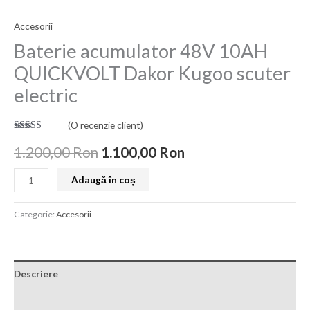
Accesorii
Baterie acumulator 48V 10AH
QUICKVOLT Dakor Kugoo scuter
electric
(O recenzie client)
Evaluat la
5.00
din 5
1.200,00
Ron
1.100,00
Ron
pe baza unei
singure
evaluări
Adaugă în coș
Categorie:
Accesorii
Descriere
Recenzii (1)