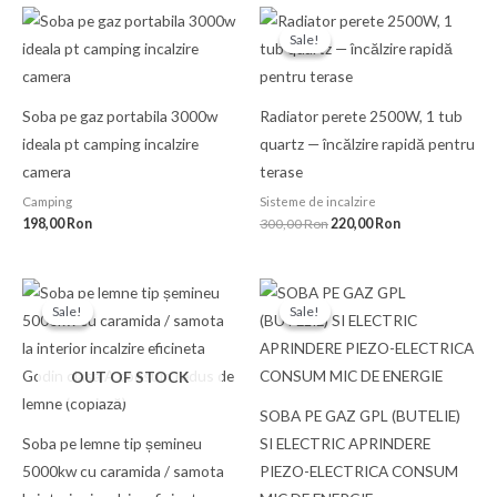
Prețul
Prețul
inițial
curent
Sale!
Sale!
a
este:
fost:
220,00 Ron.
300,00 Ron.
Soba pe gaz portabila 3000w
Radiator perete 2500W, 1 tub
ideala pt camping incalzire
quartz — încălzire rapidă pentru
camera
terase
Camping
Sisteme de incalzire
198,00
Ron
300,00
Ron
220,00
Ron
Prețul
Prețul
Prețul
Prețul
inițial
curent
inițial
curent
Sale!
Sale!
Sale!
Sale!
a
este:
a
este:
fost:
550,00 Ron.
fost:
350,00 Ron.
650,00 Ron.
580,00 Ron.
OUT OF STOCK
SOBA PE GAZ GPL (BUTELIE)
Soba pe lemne tip șemineu
SI ELECTRIC APRINDERE
5000kw cu caramida / samota
PIEZO-ELECTRICA CONSUM