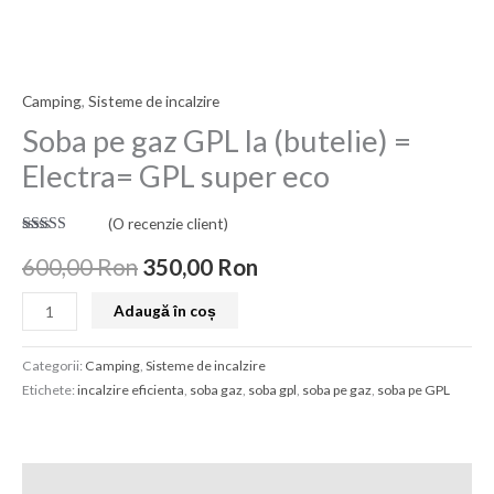
a
este:
GPL
fost:
350,00 Ron.
la
(butelie)
600,00 Ron.
Camping
,
Sisteme de incalzire
=
Electra=
Soba pe gaz GPL la (butelie) =
GPL
Electra= GPL super eco
super
eco
(O recenzie client)
Evaluat la
5.00
din 5
600,00
Ron
350,00
Ron
pe baza unei
singure
evaluări
Adaugă în coș
Categorii:
Camping
,
Sisteme de incalzire
Etichete:
incalzire eficienta
,
soba gaz
,
soba gpl
,
soba pe gaz
,
soba pe GPL
Descriere