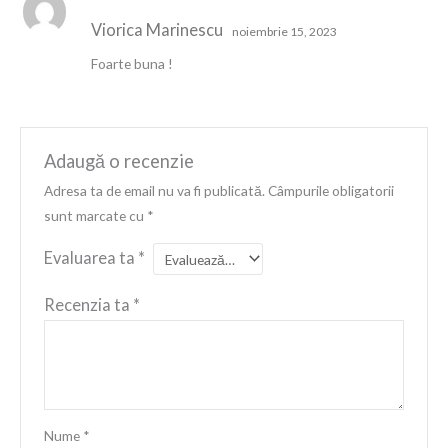
Evaluat la
5
Viorica Marinescu
din 5
noiembrie 15, 2023
Foarte buna !
Adaugă o recenzie
Adresa ta de email nu va fi publicată.
Câmpurile obligatorii
sunt marcate cu
*
Evaluarea ta
*
Recenzia ta
*
Nume
*