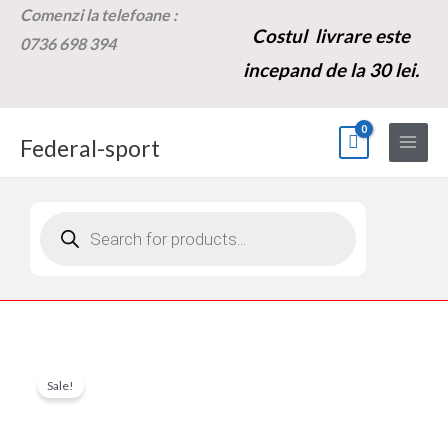
Skip
Comenzi la t
elefoane :
Costul livrare este
to
0736 698 394
content
incepand de la 30 lei.
Federal-sport
Products
search
Cantitate
Prețul
Prețul
Sale!
Soba
inițial
curent
pe
gaz