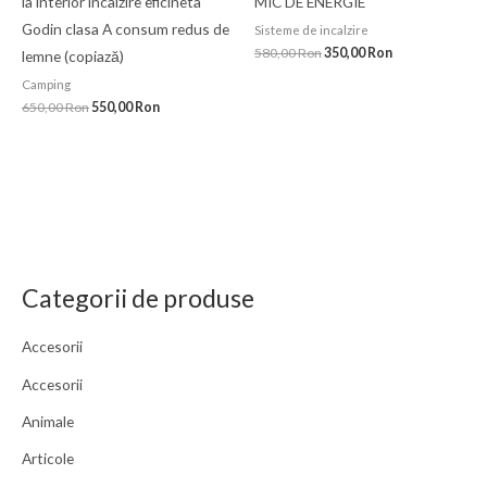
la interior incalzire eficineta
MIC DE ENERGIE
Godin clasa A consum redus de
Sisteme de incalzire
580,00
Ron
350,00
Ron
lemne (copiază)
Camping
650,00
Ron
550,00
Ron
Categorii de produse
Accesorii
Accesorii
Animale
Articole