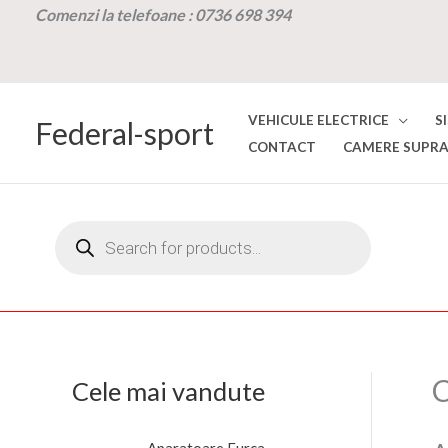
Skip
Comenzi la t
elefoane :
0736 698 394
to
content
VEHICULE ELECTRICE
S
Federal-sport
CONTACT
CAMERE SUPRA
Products
search
C
Cele mai vandute
P
P
Aparatoare Furca