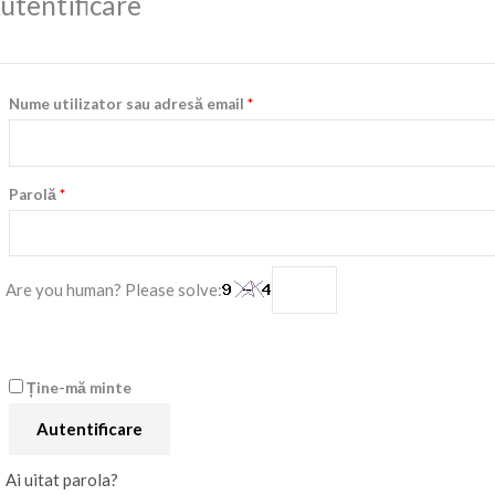
utentificare
Nume utilizator sau adresă email
*
Parolă
*
Are you human? Please solve:
Ține-mă minte
Autentificare
Ai uitat parola?