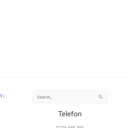
 :
Search
for:
Telefon
0736 698 394