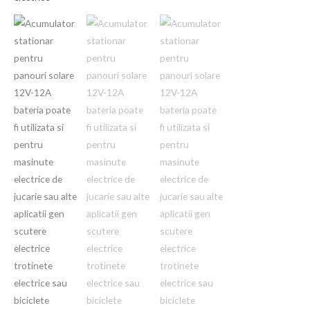
a
este:
panouri
fost:
150,00 Ron.
solare
12V-
200,00 Ron.
12A
bateria
poate
fi
utilizata
si
pentru
masinute
electrice
de
jucarie
sau
alte
aplicatii
gen