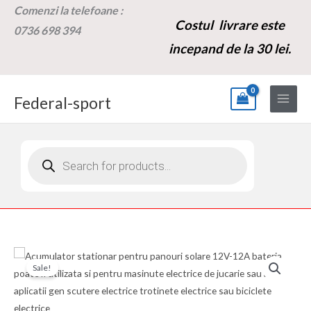
Skip
Comenzi la t
elefoane :
Costul livrare este
to
0736 698 394
content
incepand de la 30 lei.
Federal-sport
Products
search
Cantitate
Prețul
Prețul
Sale!
Acumulator
inițial
curent
stationar
pentru