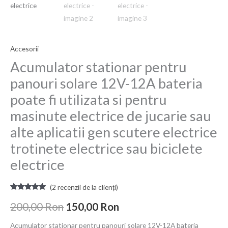
scutere
electrice
trotinete
Accesorii
electrice
sau
Acumulator stationar pentru
biciclete
panouri solare 12V-12A bateria
electrice
poate fi utilizata si pentru
masinute electrice de jucarie sau
alte aplicatii gen scutere electrice
trotinete electrice sau biciclete
electrice
(
2
recenzii de la clienți)
Evaluat la
2
5.00
din 5
200,00
Ron
150,00
Ron
pe baza a
evaluări de
la clienți
Acumulator stationar pentru panouri solare 12V-12A bateria