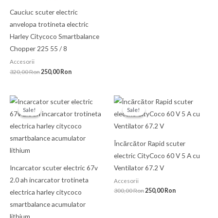
Cauciuc scuter electric
anvelopa trotineta electric
Harley Citycoco Smartbalance
Chopper 225 55 / 8
Accesorii
320,00
Ron
250,00
Ron
Prețul
Prețul
Prețul
Prețul
inițial
curent
inițial
curent
Sale!
Sale!
Sale!
Sale!
a
este:
a
este:
fost:
180,00 Ron.
fost:
250,00 Ron.
210,00 Ron.
300,00 Ron.
Încărcător Rapid scuter
electric CityCoco 60 V 5 A cu
Incarcator scuter electric 67v
Ventilator 67.2 V
2.0 ah incarcator trotineta
Accesorii
300,00
Ron
250,00
Ron
electrica harley citycoco
smartbalance acumulator
lithium