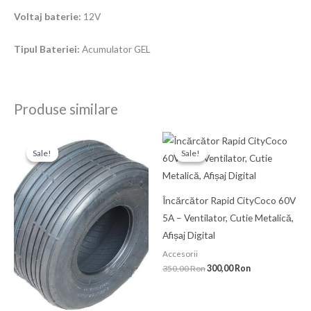
Voltaj baterie:
12V
Tipul Bateriei:
Acumulator GEL
Produse similare
Prețul
Prețul
Prețul
Prețul
inițial
curent
inițial
curent
Sale!
Sale!
Sale!
Sale!
a
este:
a
este:
fost:
250,00 Ron.
fost:
300,00 Ron.
320,00 Ron.
350,00 Ron.
Încărcător Rapid CityCoco 60V
5A – Ventilator, Cutie Metalică,
Afișaj Digital
Accesorii
350,00
Ron
300,00
Ron