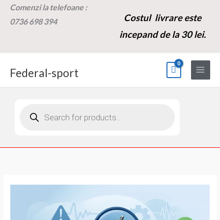
Skip
Comenzi la t
elefoane :
Costul livrare este
to
0736 698 394
content
incepand de la 30 lei.
Federal-sport
Products
search