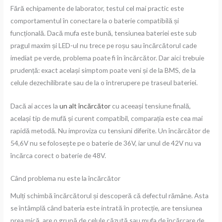
Fără echipamente de laborator, testul cel mai practic este
comportamentul în conectare la o baterie compatibilă și
funcțională. Dacă mufa este bună, tensiunea bateriei este sub
pragul maxim și LED-ul nu trece pe roșu sau încărcătorul cade
imediat pe verde, problema poate fi în încărcător. Dar aici trebuie
prudență: exact același simptom poate veni și de la BMS, de la
celule dezechilibrate sau de la o întrerupere pe traseul bateriei.
Dacă ai acces la
un alt încărcător
cu aceeași tensiune finală,
același tip de mufă și curent compatibil, comparația este cea mai
rapidă metodă. Nu improviza cu tensiuni diferite. Un încărcător de
54,6V nu se folosește pe o baterie de 36V, iar unul de 42V nu va
încărca corect o baterie de 48V.
Când problema nu este la încărcător
Mulți schimbă încărcătorul și descoperă că defectul rămâne. Asta
se întâmplă când bateria este intrată în protecție, are tensiunea
prea mică, are o grupă de celule căzută sau mufa de încărcare de