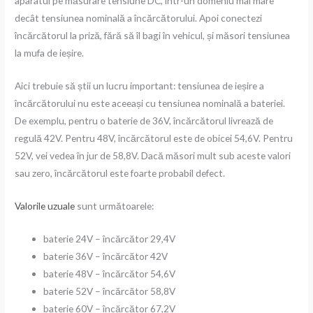
aparatul pe măsurare tensiune DC, într-un domeniu mai mare
decât tensiunea nominală a încărcătorului. Apoi conectezi
încărcătorul la priză, fără să îl bagi în vehicul, și măsori tensiunea
la mufa de ieșire.
Aici trebuie să știi un lucru important: tensiunea de ieșire a
încărcătorului nu este aceeași cu tensiunea nominală a bateriei.
De exemplu, pentru o baterie de 36V, încărcătorul livrează de
regulă 42V. Pentru 48V, încărcătorul este de obicei 54,6V. Pentru
52V, vei vedea în jur de 58,8V. Dacă măsori mult sub aceste valori
sau zero, încărcătorul este foarte probabil defect.
Valorile uzuale
sunt următoarele:
baterie 24V – încărcător 29,4V
baterie 36V – încărcător 42V
baterie 48V – încărcător 54,6V
baterie 52V – încărcător 58,8V
baterie 60V – încărcător 67,2V