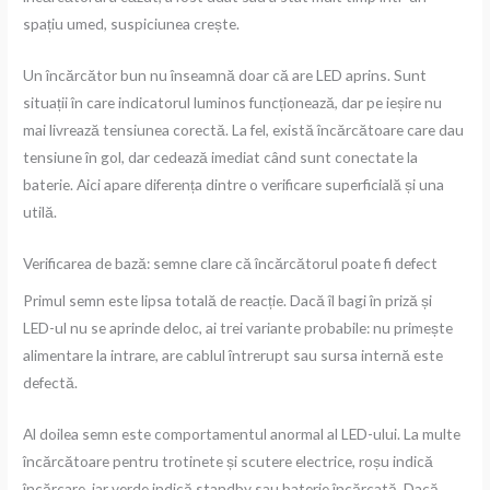
spațiu umed, suspiciunea crește.
Un încărcător bun nu înseamnă doar că are LED aprins. Sunt
situații în care indicatorul luminos funcționează, dar pe ieșire nu
mai livrează tensiunea corectă. La fel, există încărcătoare care dau
tensiune în gol, dar cedează imediat când sunt conectate la
baterie. Aici apare diferența dintre o verificare superficială și una
utilă.
Verificarea de bază: semne clare că încărcătorul poate fi defect
Primul semn este lipsa totală de reacție. Dacă îl bagi în priză și
LED-ul nu se aprinde deloc, ai trei variante probabile: nu primește
alimentare la intrare, are cablul întrerupt sau sursa internă este
defectă.
Al doilea semn este comportamentul anormal al LED-ului. La multe
încărcătoare pentru trotinete și scutere electrice, roșu indică
încărcare, iar verde indică standby sau baterie încărcată. Dacă