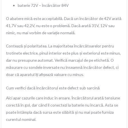
baterie 72V – încărcător 84V
O abatere mică este acceptabilă. Dacă un încărcător de 42V arată
41,7V sau 42,2V, nu este o problemă. Dacă arată 31V, 12V sau
nimic, nu mai vorbim de variație normală.
Contează și polaritatea. La majoritatea încărcătoarelor pentru
trotinete electrice, pinul interior este plus și exteriorul este minus,
dar nu presupune automat. Verifică marcajul de pe etichetă. O
măsurare cu sondele inversate nu înseamnă încărcător defect, ci
doar că aparatul îți afișează valoare cu minus.
Cum verifici dacă încărcătorul este defect sub sarcină
Aici apar cazurile care induc în eroare. Încărcătorul arată tensiune
corectă în gol, dar când îl conectezi la baterie nu încarcă. Asta se
poate întâmpla dacă sursa este slăbită și nu mai poate furniza
curentul nominal.