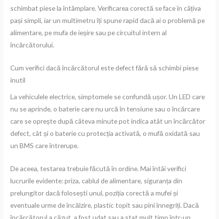
schimbat piese la întâmplare. Verificarea corectă se face în câțiva
pași simpli, iar un multimetru îți spune rapid dacă ai o problemă pe
alimentare, pe mufa de ieșire sau pe circuitul intern al
încărcătorului.
Cum verifici dacă încărcătorul este defect fără să schimbi piese
inutil
La vehiculele electrice, simptomele se confundă ușor. Un LED care
nu se aprinde, o baterie care nu urcă în tensiune sau o încărcare
care se oprește după câteva minute pot indica atât un încărcător
defect, cât și o baterie cu protecția activată, o mufă oxidată sau
un BMS care întrerupe.
De aceea, testarea trebuie făcută în ordine. Mai întâi verifici
lucrurile evidente: priza, cablul de alimentare, siguranța din
prelungitor dacă folosești unul, poziția corectă a mufei și
eventuale urme de încălzire, plastic topit sau pini înnegriți. Dacă
încărcătorul a căzut, a fost udat sau a stat mult timp într-un