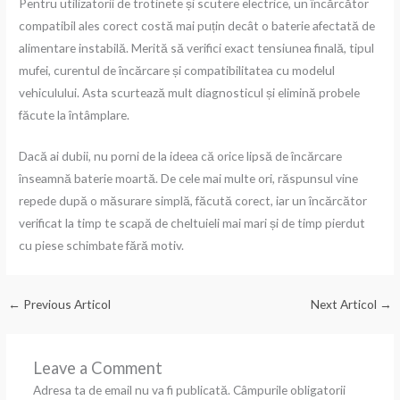
Pentru utilizatorii de trotinete și scutere electrice, un încărcător
compatibil ales corect costă mai puțin decât o baterie afectată de
alimentare instabilă. Merită să verifici exact tensiunea finală, tipul
mufei, curentul de încărcare și compatibilitatea cu modelul
vehiculului. Asta scurtează mult diagnosticul și elimină probele
făcute la întâmplare.
Dacă ai dubii, nu porni de la ideea că orice lipsă de încărcare
înseamnă baterie moartă. De cele mai multe ori, răspunsul vine
repede după o măsurare simplă, făcută corect, iar un încărcător
verificat la timp te scapă de cheltuieli mai mari și de timp pierdut
cu piese schimbate fără motiv.
←
Previous Articol
Next Articol
→
Leave a Comment
Adresa ta de email nu va fi publicată.
Câmpurile obligatorii