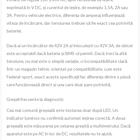
exprimată în V DC, și curentul de ieșire, de exemplu 1,5A, 2A sau
3A. Pentru vehicule electrice, diferența de amperaj influențează
viteza de încărcare, dar tensiunea trebuie să fie exact cea potrivită
bateriei.
Dacă ai un încărcător de 42V 2A și înlocuiești cu 42V 3A, de obicei
este acceptabil dacă bateria și BMS-ul permit. Dacă treci la altă
tensiune, nu mai este o simplă variație, ci incompatibilitate clară.
Într-un magazin tehnic orientat pe compatibilitate, cum este
Federal-sport, exact aceste specificații fac diferența dintre o piesă
care funcționează direct și una care doar pare potrivită.
Greșeli frecvente la diagnostic
Cea mai comună greșeală este testarea doar după LED. Un
indicator luminos nu confirmă automat ieșirea corectă. A doua
greșeală este măsurarea pe setarea greșită a multimetrului. Dacă
aparatul este pe AC în loc de DC, rezultatele nu te ajută.