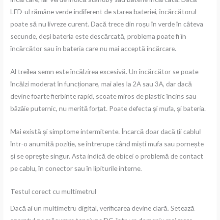
LED-ul rămâne verde indiferent de starea bateriei, încărcătorul
poate să nu livreze curent. Dacă trece din roșu în verde în câteva
secunde, deși bateria este descărcată, problema poate fi în
încărcător sau în bateria care nu mai acceptă încărcare.
Al treilea semn este încălzirea excesivă. Un încărcător se poate
încălzi moderat în funcționare, mai ales la 2A sau 3A, dar dacă
devine foarte fierbinte rapid, scoate miros de plastic încins sau
bâzâie puternic, nu merită forțat. Poate defecta și mufa, și bateria.
Mai există și simptome intermitente. Încarcă doar dacă ții cablul
într-o anumită poziție, se întrerupe când miști mufa sau pornește
și se oprește singur. Asta indică de obicei o problemă de contact
pe cablu, în conector sau în lipiturile interne.
Testul corect cu multimetrul
Dacă ai un multimetru digital, verificarea devine clară. Setează