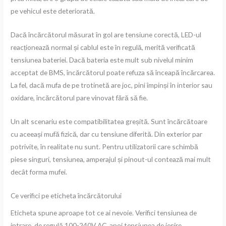
pe vehicul este deteriorată.
Dacă încărcătorul măsurat în gol are tensiune corectă, LED-ul
reacționează normal și cablul este în regulă, merită verificată
tensiunea bateriei. Dacă bateria este mult sub nivelul minim
acceptat de BMS, încărcătorul poate refuza să înceapă încărcarea.
La fel, dacă mufa de pe trotinetă are joc, pini împinși în interior sau
oxidare, încărcătorul pare vinovat fără să fie.
Un alt scenariu este compatibilitatea greșită. Sunt încărcătoare
cu aceeași mufă fizică, dar cu tensiune diferită. Din exterior par
potrivite, în realitate nu sunt. Pentru utilizatorii care schimbă
piese singuri, tensiunea, amperajul și pinout-ul contează mai mult
decât forma mufei.
Ce verifici pe eticheta încărcătorului
Eticheta spune aproape tot ce ai nevoie. Verifici tensiunea de
intrare, de regulă 100-240V AC, apoi tensiunea de ieșire,