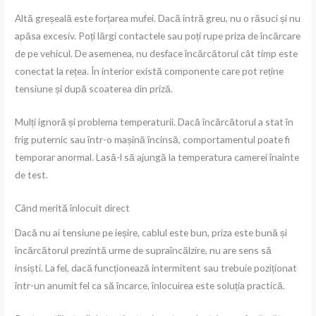
Altă greșeală este forțarea mufei. Dacă intră greu, nu o răsuci și nu
apăsa excesiv. Poți lărgi contactele sau poți rupe priza de încărcare
de pe vehicul. De asemenea, nu desface încărcătorul cât timp este
conectat la rețea. În interior există componente care pot reține
tensiune și după scoaterea din priză.
Mulți ignoră și problema temperaturii. Dacă încărcătorul a stat în
frig puternic sau într-o mașină încinsă, comportamentul poate fi
temporar anormal. Lasă-l să ajungă la temperatura camerei înainte
de test.
Când merită înlocuit direct
Dacă nu ai tensiune pe ieșire, cablul este bun, priza este bună și
încărcătorul prezintă urme de supraîncălzire, nu are sens să
insiști. La fel, dacă funcționează intermitent sau trebuie poziționat
într-un anumit fel ca să încarce, înlocuirea este soluția practică.