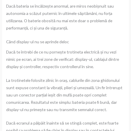
Dacă bateria se încălzește anormal, are miros neobișnuit sau
autonomia a scăzut puternic în ultimele săptămâni, nu forța
utilizarea. O baterie obosită nu mai este doar o problemă de
performanță, ci și una de siguranță.
Când display-ul nu se aprinde deloc
Dacă te întrebi de ce nu pornește trotineta electrică și nu vezi
nimic pe ecran, ai trei zone de verificat: display-ul, cablajul dintre
display și controller, respectiv controllerul în sine.
La trotinetele folosite zilnic în oraș, cablurile din zona ghidonului
sunt expuse constant la vibrații, plieri și umezeală. Un fir întrerupt
sau un conector parțial ieșit din mufă poate opri complet
comunicarea. Rezultatul este simplu: bateria poate fi bună, dar
display-ul nu primește sau nu transmite semnalul corect.
Dacă ecranul a pâlpâit înainte să se stingă complet, este foarte
posibil ca problema să fie chiar în display sau în contactele lui.