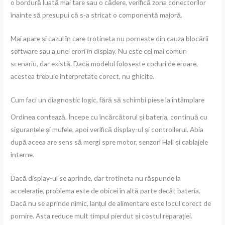
o bordură luată mai tare sau o cădere, verifică zona conectorilor
înainte să presupui că s-a stricat o componentă majoră.
Mai apare și cazul în care trotineta nu pornește din cauza blocării
software sau a unei erori în display. Nu este cel mai comun
scenariu, dar există. Dacă modelul folosește coduri de eroare,
acestea trebuie interpretate corect, nu ghicite.
Cum faci un diagnostic logic, fără să schimbi piese la întâmplare
Ordinea contează. Începe cu încărcătorul și bateria, continuă cu
siguranțele și mufele, apoi verifică display-ul și controllerul. Abia
după aceea are sens să mergi spre motor, senzori Hall și cablajele
interne.
Dacă display-ul se aprinde, dar trotineta nu răspunde la
accelerație, problema este de obicei în altă parte decât bateria.
Dacă nu se aprinde nimic, lanțul de alimentare este locul corect de
pornire. Asta reduce mult timpul pierdut și costul reparației.