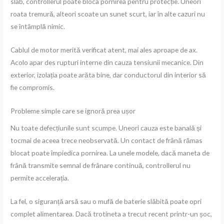
slab, controllerul poate bloca pornirea pentru protecție. Uneori
roata tremură, alteori scoate un sunet scurt, iar în alte cazuri nu
se întâmplă nimic.
Cablul de motor merită verificat atent, mai ales aproape de ax.
Acolo apar des rupturi interne din cauza tensiunii mecanice. Din
exterior, izolația poate arăta bine, dar conductorul din interior să
fie compromis.
Probleme simple care se ignoră prea ușor
Nu toate defecțiunile sunt scumpe. Uneori cauza este banală și
tocmai de aceea trece neobservată. Un contact de frână rămas
blocat poate împiedica pornirea. La unele modele, dacă maneta de
frână transmite semnal de frânare continuă, controllerul nu
permite accelerația.
La fel, o siguranță arsă sau o mufă de baterie slăbită poate opri
complet alimentarea. Dacă trotineta a trecut recent printr-un șoc,