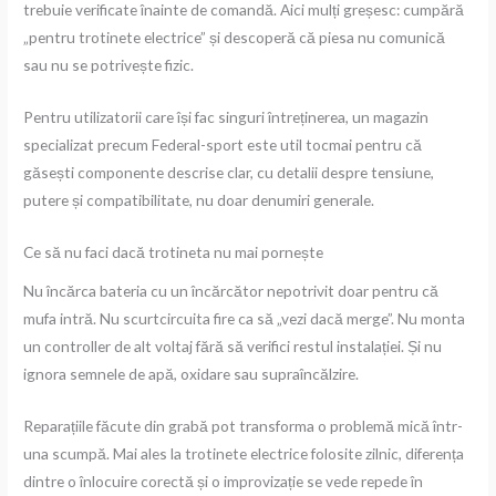
trebuie verificate înainte de comandă. Aici mulți greșesc: cumpără
„pentru trotinete electrice” și descoperă că piesa nu comunică
sau nu se potrivește fizic.
Pentru utilizatorii care își fac singuri întreținerea, un magazin
specializat precum Federal-sport este util tocmai pentru că
găsești componente descrise clar, cu detalii despre tensiune,
putere și compatibilitate, nu doar denumiri generale.
Ce să nu faci dacă trotineta nu mai pornește
Nu încărca bateria cu un încărcător nepotrivit doar pentru că
mufa intră. Nu scurtcircuita fire ca să „vezi dacă merge”. Nu monta
un controller de alt voltaj fără să verifici restul instalației. Și nu
ignora semnele de apă, oxidare sau supraîncălzire.
Reparațiile făcute din grabă pot transforma o problemă mică într-
una scumpă. Mai ales la trotinete electrice folosite zilnic, diferența
dintre o înlocuire corectă și o improvizație se vede repede în