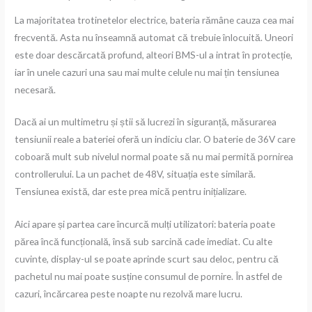
La majoritatea trotinetelor electrice, bateria rămâne cauza cea mai
frecventă. Asta nu înseamnă automat că trebuie înlocuită. Uneori
este doar descărcată profund, alteori BMS-ul a intrat în protecție,
iar în unele cazuri una sau mai multe celule nu mai țin tensiunea
necesară.
Dacă ai un multimetru și știi să lucrezi în siguranță, măsurarea
tensiunii reale a bateriei oferă un indiciu clar. O baterie de 36V care
coboară mult sub nivelul normal poate să nu mai permită pornirea
controllerului. La un pachet de 48V, situația este similară.
Tensiunea există, dar este prea mică pentru inițializare.
Aici apare și partea care încurcă mulți utilizatori: bateria poate
părea încă funcțională, însă sub sarcină cade imediat. Cu alte
cuvinte, display-ul se poate aprinde scurt sau deloc, pentru că
pachetul nu mai poate susține consumul de pornire. În astfel de
cazuri, încărcarea peste noapte nu rezolvă mare lucru.