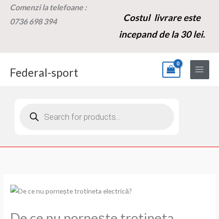
Skip
Comenzi la t
elefoane :
Costul livrare este
to
0736 698 394
content
incepand de la 30 lei.
Federal-sport
Products
search
De ce nu pornește trotineta