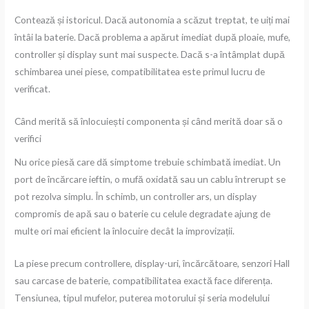
Contează și istoricul. Dacă autonomia a scăzut treptat, te uiți mai
întâi la baterie. Dacă problema a apărut imediat după ploaie, mufe,
controller și display sunt mai suspecte. Dacă s-a întâmplat după
schimbarea unei piese, compatibilitatea este primul lucru de
verificat.
Când merită să înlocuiești componenta și când merită doar să o
verifici
Nu orice piesă care dă simptome trebuie schimbată imediat. Un
port de încărcare ieftin, o mufă oxidată sau un cablu întrerupt se
pot rezolva simplu. În schimb, un controller ars, un display
compromis de apă sau o baterie cu celule degradate ajung de
multe ori mai eficient la înlocuire decât la improvizații.
La piese precum controllere, display-uri, încărcătoare, senzori Hall
sau carcase de baterie, compatibilitatea exactă face diferența.
Tensiunea, tipul mufelor, puterea motorului și seria modelului