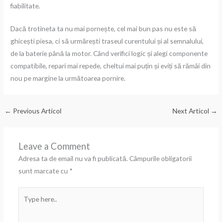
fiabilitate.
Dacă trotineta ta nu mai pornește, cel mai bun pas nu este să
ghicești piesa, ci să urmărești traseul curentului și al semnalului,
de la baterie până la motor. Când verifici logic și alegi componente
compatibile, repari mai repede, cheltui mai puțin și eviți să rămâi din
nou pe margine la următoarea pornire.
←
Previous Articol
Next Articol
→
Leave a Comment
Adresa ta de email nu va fi publicată.
Câmpurile obligatorii
sunt marcate cu
*
Type
here..