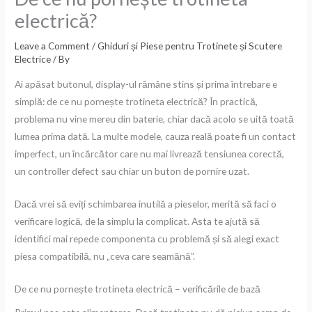
electrică?
Leave a Comment
/
Ghiduri și Piese pentru Trotinete și Scutere
Electrice
/ By
Ai apăsat butonul, display-ul rămâne stins și prima întrebare e
simplă: de ce nu pornește trotineta electrică? În practică,
problema nu vine mereu din baterie, chiar dacă acolo se uită toată
lumea prima dată. La multe modele, cauza reală poate fi un contact
imperfect, un încărcător care nu mai livrează tensiunea corectă,
un controller defect sau chiar un buton de pornire uzat.
Dacă vrei să eviți schimbarea inutilă a pieselor, merită să faci o
verificare logică, de la simplu la complicat. Asta te ajută să
identifici mai repede componenta cu problemă și să alegi exact
piesa compatibilă, nu „ceva care seamănă”.
De ce nu pornește trotineta electrică – verificările de bază