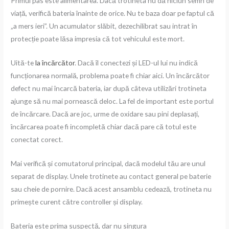
Primul pas este alimentarea. Dacă trotineta nu dă niciun semn de
viață, verifică bateria înainte de orice. Nu te baza doar pe faptul că
„a mers ieri”. Un acumulator slăbit, dezechilibrat sau intrat în
protecție poate lăsa impresia că tot vehiculul este mort.
Uită-te
la încărcător
. Dacă îl conectezi și LED-ul lui nu indică
funcționarea normală, problema poate fi chiar aici. Un încărcător
defect nu mai încarcă bateria, iar după câteva utilizări trotineta
ajunge să nu mai pornească deloc. La fel de important este portul
de încărcare. Dacă are joc, urme de oxidare sau pini deplasați,
încărcarea poate fi incompletă chiar dacă pare că totul este
conectat corect.
Mai verifică și comutatorul principal, dacă modelul tău are unul
separat de display. Unele trotinete au contact general pe baterie
sau cheie de pornire. Dacă acest ansamblu cedează, trotineta nu
primește curent către controller și display.
Bateria este prima suspectă, dar nu singura