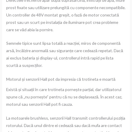
Defectele frecvente apar după suprasarcină, infiltrații de apă, mufe
prost fixate sau utilizare prelungită cu componente necompatibile.
Un controller de 48V montat greșit, o fază de motor conectată
prost sau un scurt pe instalația de iluminare pot crea probleme
care se văd abia la pornire.
Semnele tipice sunt lipsa totală a reacției, miros de componentă
arsă, încălzire anormală sau siguranțe care cedează repetat. Dacă
ai exclus bateria și display-ul, controllerul intră rapid pe lista
scurtă a suspecților.
Motorul și senzorii Hall pot da impresia că trotineta e moartă
Există și situații în care trotineta pornește parțial, dar utilizatorul
spune că „nu pornește” pentru că nu se deplasează. În acest caz,
motorul sau senzorii Hall pot fi cauza.
La motoarele brushless, senzorii Hall transmit controllerului poziția
rotorului. Dacă unul dintre ei cedează sau dacă mufa are contact