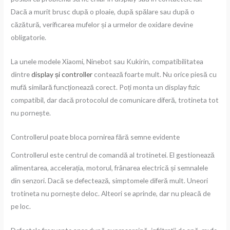
Dacă a murit brusc după o ploaie, după spălare sau după o
căzătură, verificarea mufelor și a urmelor de oxidare devine
obligatorie.
La unele modele Xiaomi, Ninebot sau Kukirin, compatibilitatea
dintre
display și controller
contează foarte mult. Nu orice piesă cu
mufă similară funcționează corect. Poți monta un display fizic
compatibil, dar dacă protocolul de comunicare diferă, trotineta tot
nu pornește.
Controllerul poate bloca pornirea fără semne evidente
Controllerul este centrul de comandă al trotinetei. El gestionează
alimentarea, accelerația, motorul, frânarea electrică și semnalele
din senzori. Dacă se defectează, simptomele diferă mult. Uneori
trotineta nu pornește deloc. Alteori se aprinde, dar nu pleacă de
pe loc.