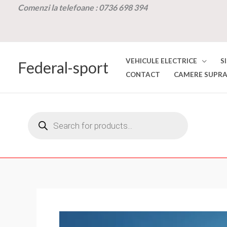
Skip
Comenzi la t
elefoane :
0736 698 394
to
content
VEHICULE ELECTRICE
S
Federal-sport
CONTACT
CAMERE SUPRA
Products
search