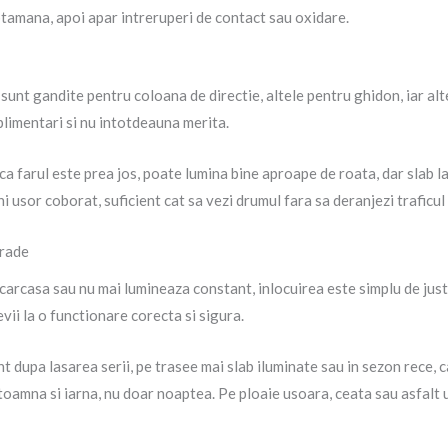
tamana, apoi apar intreruperi de contact sau oxidare.
 sunt gandite pentru coloana de directie, altele pentru ghidon, iar al
plimentari si nu intotdeauna merita.
a farul este prea jos, poate lumina bine aproape de roata, dar slab la
hi usor coborat, suficient cat sa vezi drumul fara sa deranjezi traficul 
grade
n carcasa sau nu mai lumineaza constant, inlocuirea este simplu de justi
evii la o functionare corecta si sigura.
 dupa lasarea serii, pe trasee mai slab iluminate sau in sezon rece, ca
toamna si iarna, nu doar noaptea. Pe ploaie usoara, ceata sau asfalt 