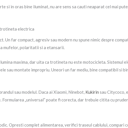
te si in oras bine iluminat, nu are sens sa cauti neaparat cel mai put
trotineta electrica
. Un far compact, agresiv sau modern nu spune nimic despre compatib
 mufelor, polaritatii si a etansarii.
or lumina maxima, dar uita ca trotineta nu este motocicleta. Sistemul e
grele sau montate impropriu. Uneori un far mediu, bine compatibil si bi
 brandul sau modelul. Daca ai Xiaomi, Ninebot,
Kukirin
sau Citycoco, es
 Formularea „universal” poate fi corecta, dar trebuie citita cu pruden
dic. Opresti complet alimentarea, verifici traseul cablului, compari co