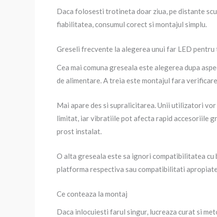
Daca folosesti trotineta doar ziua, pe distante scur
fiabilitatea, consumul corect si montajul simplu.
Greseli frecvente la alegerea unui far LED pentru 
Cea mai comuna greseala este alegerea dupa aspect
de alimentare. A treia este montajul fara verificarea
Mai apare des si supralicitarea. Unii utilizatori v
limitat, iar vibratiile pot afecta rapid accesoriile 
prost instalat.
O alta greseala este sa ignori compatibilitatea cu
platforma respectiva sau compatibilitati apropiate.
Ce conteaza la montaj
Daca inlocuiesti farul singur, lucreaza curat si meto