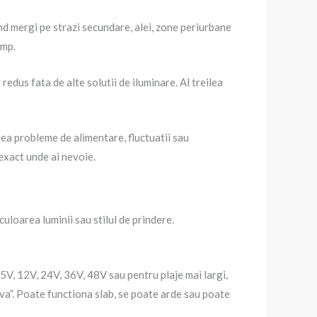
cand mergi pe strazi secundare, alei, zone periurbane
imp.
edus fata de alte solutii de iluminare. Al treilea
vea probleme de alimentare, fluctuatii sau
 exact unde ai nevoie.
uloarea luminii sau stilul de prindere.
 5V, 12V, 24V, 36V, 48V sau pentru plaje mai largi,
mva”. Poate functiona slab, se poate arde sau poate