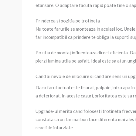
etansare. O adaptare facuta rapid poate tine o sap
Prinderea si pozitia pe trotineta
Nu toate farurile se monteaza in acelasi loc. Unele
far incompatibil ca prindere te obliga la suporti su
Pozitia de montaj influenteaza direct eficienta. Dac
pierzi lumina utila pe asfalt. Ideal este sa ai un ung
Cand ai nevoie de inlocuire si cand are sens un up
Daca farul actual este fisurat, palpaie, intra apa i
a deteriorat. In aceste cazuri, prioritatea este sa r
Upgrade-ul merita cand folosesti trotineta frecvent
constata ca un far mai bun face diferenta mai ales 
reactiile intarziate.