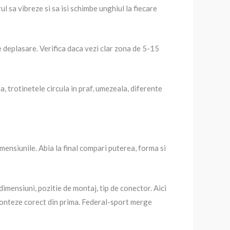
l sa vibreze si sa isi schimbe unghiul la fiecare
 deplasare. Verifica daca vezi clar zona de 5-15
, trotinetele circula in praf, umezeala, diferente
imensiunile. Abia la final compari puterea, forma si
dimensiuni, pozitie de montaj, tip de conector. Aici
 monteze corect din prima. Federal-sport merge