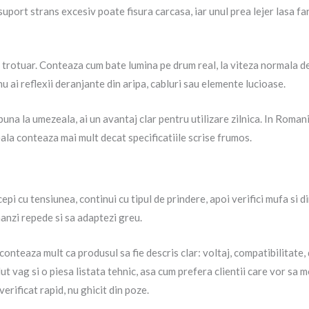
ort strans excesiv poate fisura carcasa, iar unul prea lejer lasa faru
 trotuar. Conteaza cum bate lumina pe drum real, la viteza normala de
nu ai reflexii deranjante din aripa, cabluri sau elemente lucioase.
na la umezeala, ai un avantaj clar pentru utilizare zilnica. In Romania
ala conteaza mai mult decat specificatiile scrise frumos.
epi cu tensiunea, continui cu tipul de prindere, apoi verifici mufa si d
manzi repede si sa adaptezi greu.
conteaza mult ca produsul sa fie descris clar: voltaj, compatibilitate, 
t vag si o piesa listata tehnic, asa cum prefera clientii care vor sa
erificat rapid, nu ghicit din poze.