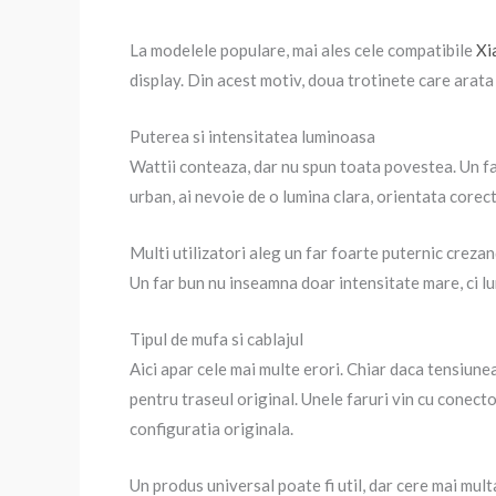
La modelele populare, mai ales cele compatibile
Xi
display. Din acest motiv, doua trotinete care arata
Puterea si intensitatea luminoasa
Wattii conteaza, dar nu spun toata povestea. Un far
urban, ai nevoie de o lumina clara, orientata corec
Multi utilizatori aleg un far foarte puternic crezand
Un far bun nu inseamna doar intensitate mare, ci lu
Tipul de mufa si cablajul
Aici apar cele mai multe erori. Chiar daca tensiune
pentru traseul original. Unele faruri vin cu conecto
configuratia originala.
Un produs universal poate fi util, dar cere mai multa