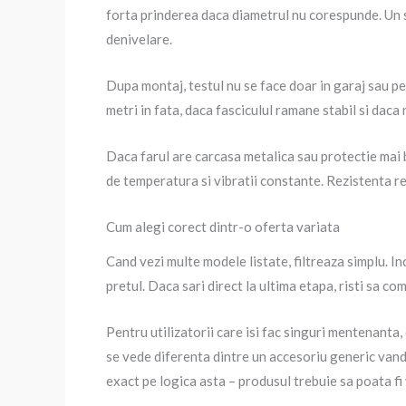
forta prinderea daca diametrul nu corespunde. Un sup
denivelare.
Dupa montaj, testul nu se face doar in garaj sau pe
metri in fata, daca fasciculul ramane stabil si daca 
Daca farul are carcasa metalica sau protectie mai bu
de temperatura si vibratii constante. Rezistenta re
Cum alegi corect dintr-o oferta variata
Cand vezi multe modele listate, filtreaza simplu. Inc
pretul. Daca sari direct la ultima etapa, risti sa co
Pentru utilizatorii care isi fac singuri mentenanta, 
se vede diferenta dintre un accesoriu generic vandu
exact pe logica asta – produsul trebuie sa poata fi v