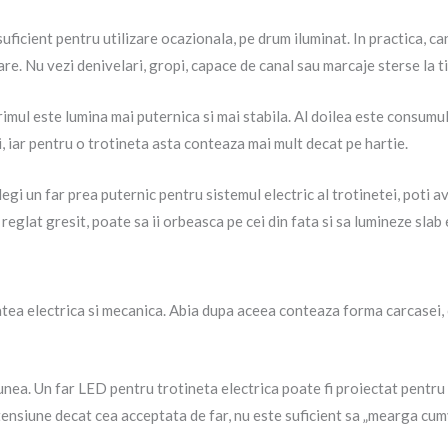
 suficient pentru utilizare ocazionala, pe drum iluminat. In practica, 
are. Nu vezi denivelari, gropi, capace de canal sau marcaje sterse la t
ul este lumina mai puternica si mai stabila. Al doilea este consumul r
ii, iar pentru o trotineta asta conteaza mai mult decat pe hartie.
gi un far prea puternic pentru sistemul electric al trotinetei, poti a
 reglat gresit, poate sa ii orbeasca pe cei din fata si sa lumineze slab
tatea electrica si mecanica. Abia dupa aceea conteaza forma carcasei, c
siunea. Un far LED pentru trotineta electrica poate fi proiectat pentru
 tensiune decat cea acceptata de far, nu este suficient sa „mearga cu