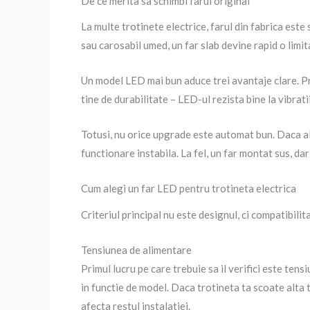
De ce merita sa schimbi farul original
La multe trotinete electrice, farul din fabrica este
sau carosabil umed, un far slab devine rapid o limit
Un model LED mai bun aduce trei avantaje clare. Prim
tine de durabilitate – LED-ul rezista bine la vibrat
Totusi, nu orice upgrade este automat bun. Daca ale
functionare instabila. La fel, un far montat sus, dar
Cum alegi un far LED pentru trotineta electrica
Criteriul principal nu este designul, ci compatibili
Tensiunea de alimentare
Primul lucru pe care trebuie sa il verifici este ten
in functie de model. Daca trotineta ta scoate alta
afecta restul instalatiei.