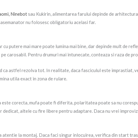
aomi, Ninebot
sau Kukirin, alimentarea farului depinde de arhitectura 
 asemanator nu folosesc obligatoriu acelasi far.
 cu putere mai mare poate lumina mai bine, dar depinde mult de reflect
t pe carosabil. Pentru drumuri mai intunecate, conteaza si raza de pro
 ca astfel rezolva tot. In realitate, daca fasciculul este imprastiat, v
mina utila exact in zona de rulare.
a este corecta, mufa poate fi diferita, polaritatea poate sa nu coresp
r dedicat, altele cu fire libere pentru adaptare. Daca nu vrei improvi
 atentie la montaj. Daca faci singur inlocuirea, verifica din start tras