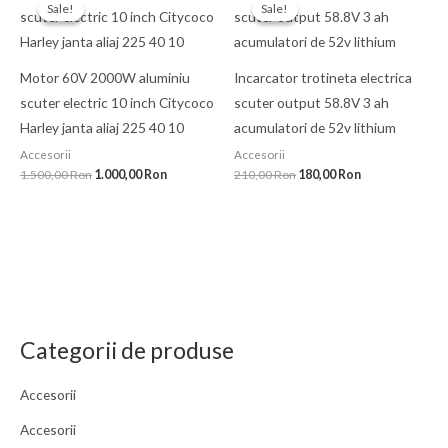
inițial
curent
inițial
curent
Sale!
Sale!
Sale!
Sale!
a
este:
a
este:
fost:
1.000,00 Ron.
fost:
180,00 Ron.
1.500,00 Ron.
210,00 Ron.
Motor 60V 2000W aluminiu
Incarcator trotineta electrica
scuter electric 10 inch Citycoco
scuter output 58.8V 3 ah
Harley janta aliaj 225 40 10
acumulatori de 52v lithium
Accesorii
Accesorii
1.500,00
Ron
1.000,00
Ron
210,00
Ron
180,00
Ron
Categorii de produse
Accesorii
Accesorii