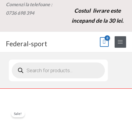
Skip
Comenzi la t
elefoane :
Costul livrare este
to
0736 698 394
content
incepand de la 30 lei.
Federal-sport
Products
search
Cantitate
Prețul
Prețul
Sale!
Set
inițial
curent
aripi
scuter