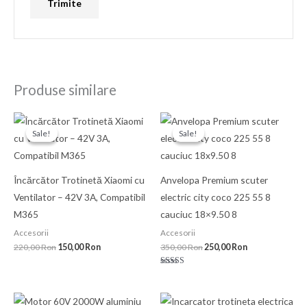
Produse similare
Prețul
Prețul
Prețul
Prețul
inițial
curent
inițial
curent
Sale!
Sale!
Sale!
Sale!
a
este:
a
este:
fost:
150,00 Ron.
fost:
250,00 Ron.
220,00 Ron.
350,00 Ron.
Încărcător Trotinetă Xiaomi cu
Anvelopa Premium scuter
Ventilator – 42V 3A, Compatibil
electric city coco 225 55 8
M365
cauciuc 18×9.50 8
Accesorii
Accesorii
220,00
Ron
150,00
Ron
350,00
Ron
250,00
Ron
Evaluat la
5.00
din 5
Prețul
Prețul
Prețul
Prețul