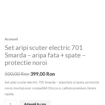
a
este:
electric
fost:
399,00 Ron.
701
Smarda
500,00 Ron.
–
aripa
fata
Accesorii
+
spate
Set aripi scuter electric 701
–
Smarda – aripa fata + spate –
protectie
protectie noroi
noroi
500,00
Ron
399,00
Ron
Set aripi scuter electric 701 Smarda – aripa fata si spate, protectie
noroi, montaj usor, compatibil Citycoco, calitate premium, livrare
rapida.
Adaugă în coș