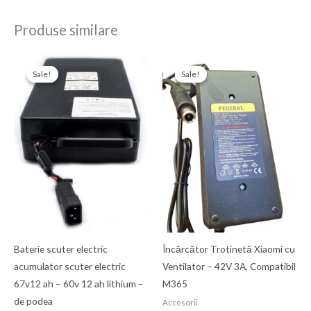
Produse similare
Prețul
Prețul
Prețul
Prețul
inițial
curent
inițial
curent
Sale!
Sale!
Sale!
Sale!
a
este:
a
este:
fost:
900,00 Ron.
fost:
150,00 Ron.
1.000,00 Ron.
220,00 Ron.
Baterie scuter electric
Încărcător Trotinetă Xiaomi cu
acumulator scuter electric
Ventilator – 42V 3A, Compatibil
67v12 ah – 60v 12 ah lithium –
M365
de podea
Accesorii