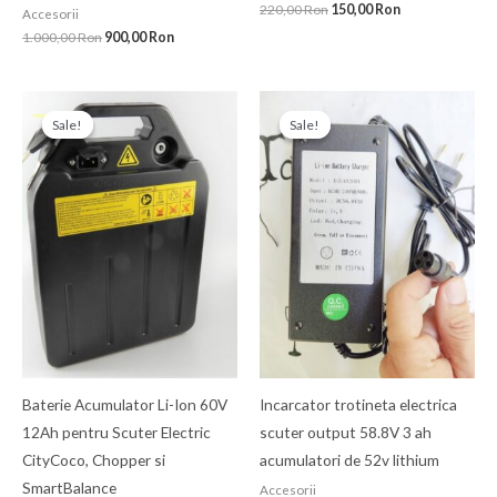
220,00
Ron
150,00
Ron
Accesorii
1.000,00
Ron
900,00
Ron
Prețul
Prețul
Prețul
Prețul
inițial
curent
inițial
curent
Sale!
Sale!
Sale!
Sale!
a
este:
a
este:
fost:
900,00 Ron.
fost:
180,00 Ron.
1.000,00 Ron.
210,00 Ron.
Baterie Acumulator Li-Ion 60V
Incarcator trotineta electrica
12Ah pentru Scuter Electric
scuter output 58.8V 3 ah
CityCoco, Chopper si
acumulatori de 52v lithium
SmartBalance
Accesorii