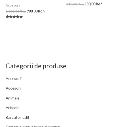
210,00
Ron
180,00
Ron
Accesorii
1.000,00
Ron
900,00
Ron
Evaluat la
5.00
din 5
Categorii de produse
Accesorii
Accesorii
Animale
Articole
Barcute nadit
Camere supraveghere si senzori