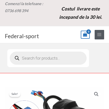
Skip
Comenzi la t
elefoane :
Costul livrare este
to
0736 698 394
content
incepand de la 30 lei.
Federal-sport
Products
search
Cantitate
Prețul
Prețul
Sale!
Acceleratie
inițial
curent
cu
cheie