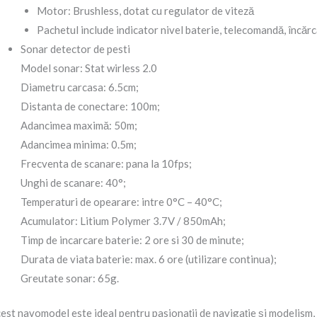
Motor: Brushless, dotat cu regulator de viteză
Pachetul include indicator nivel baterie, telecomandă, încărc
Sonar detector de pesti
Model sonar: Stat wirless 2.0
Diametru carcasa: 6.5cm;
Distanta de conectare: 100m;
Adancimea maximă: 50m;
Adancimea minima: 0.5m;
Frecventa de scanare: pana la 10fps;
Unghi de scanare: 40°;
Temperaturi de opearare: intre 0°C – 40°C;
Acumulator: Litium Polymer 3.7V / 850mAh;
Timp de incarcare baterie: 2 ore si 30 de minute;
Durata de viata baterie: max. 6 ore (utilizare continua);
Greutate sonar: 65g.
est navomodel este ideal pentru pasionații de navigație și modelism, 