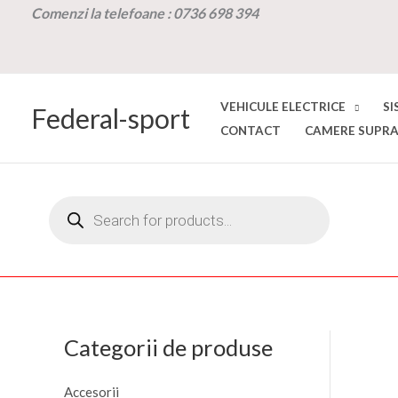
Skip
Comenzi la t
elefoane :
0736 698 394
to
content
VEHICULE ELECTRICE
SI
Federal-sport
CONTACT
CAMERE SUPRA
Products
search
Categorii de produse
Accesorii