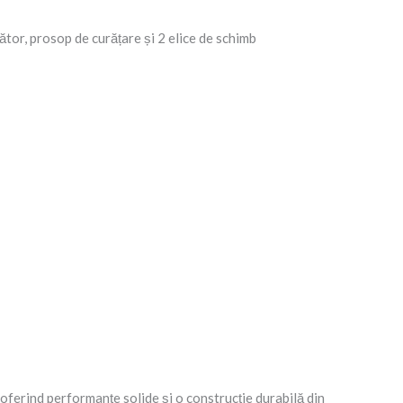
ător, prosop de curățare și 2 elice de schimb
oferind performanțe solide și o construcție durabilă din