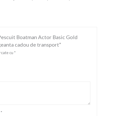
e Pescuit Boatman Actor Basic Gold
geanta cadou de transport”
rcate cu
*
l
*