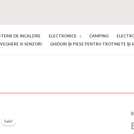
STEME DE INCALZIRE
ELECTRONICE
CAMPING
ELECTR
VEGHERE SI SENZORI
GHIDURI ȘI PIESE PENTRU TROTINETE ȘI 
B
C
Sale!
B
d