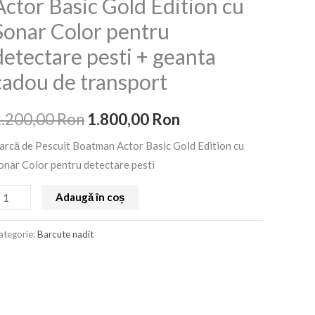
Actor Basic Gold Edition cu
escuit
a
este:
Sonar Color pentru
oatman
fost:
1.800,00 Ron.
ctor
detectare pesti + geanta
asic
2.200,00 Ron.
cadou de transport
old
dition
2.200,00
Ron
1.800,00
Ron
u
onar
arcă de Pescuit Boatman Actor Basic Gold Edition cu
olor
onar Color pentru detectare pesti
entru
Adaugă în coș
etectare
esti
ategorie:
Barcute nadit
eanta
adou
e