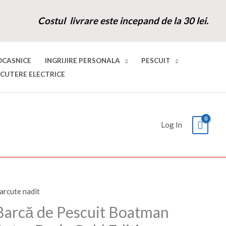
Costul livrare este incepand de la 30 lei.
OCASNICE
INGRIJIRE PERSONALA
PESCUIT
SCUTERE ELECTRICE
Log In
arcute nadit
antitate
Prețul
Prețul
arcă
Barcă de Pescuit Boatman
inițial
curent
e