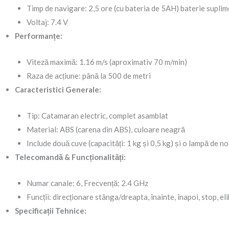
Timp de navigare: 2,5 ore (cu bateria de 5AH) baterie suplim
Voltaj: 7.4 V
Performanțe:
Viteză maximă: 1.16 m/s (aproximativ 70 m/min)
Raza de acțiune: până la 500 de metri
Caracteristici Generale:
Tip: Catamaran electric, complet asamblat
Material: ABS (carena din ABS), culoare neagră
Include două cuve (capacități: 1 kg și 0,5 kg) și o lampă de n
Telecomandă & Funcționalități:
Numar canale: 6, Frecvență: 2.4 GHz
Funcții: direcționare stânga/dreapta, înainte, înapoi, stop, e
Specificații Tehnice: