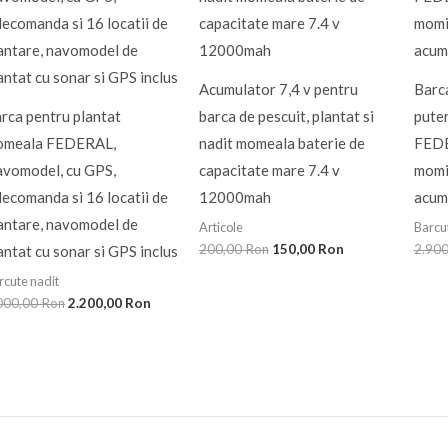
3.000,00 Ron.
200,00 Ron.
Acumulator 7,4 v pentru
Barca
rca pentru plantat
barca de pescuit, plantat si
pute
omeala FEDERAL,
nadit momeala baterie de
FEDE
vomodel, cu GPS,
capacitate mare 7.4 v
momit
lecomanda si 16 locatii de
12000mah
acumu
antare, navomodel de
Articole
Barcu
200,00
Ron
150,00
Ron
2.90
antat cu sonar si GPS inclus
rcute nadit
000,00
Ron
2.200,00
Ron