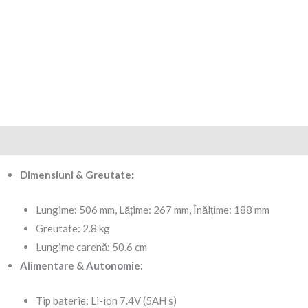
t
scriere
Recenzii (0)
Dimensiuni & Greutate:
Lungime: 506 mm, Lățime: 267 mm, Înălțime: 188 mm
Greutate: 2.8 kg
Lungime carenă: 50.6 cm
Alimentare & Autonomie:
Tip baterie: Li-ion 7.4V (5AH s)