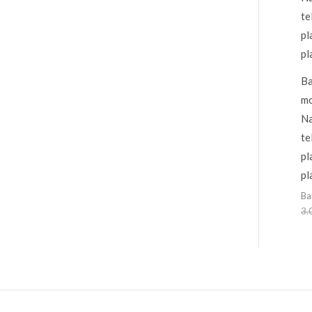
Ba
m
Na
te
pl
pl
Ba
3.