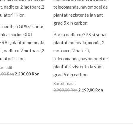
2.900,00 Ron.
2.900,00 Ron.
 nadit cu GPS si sonar,
rnica marime XXL
Barca nadit cu GPS si sonar
RAL, plantat momeala,
plantat momeala, momit, 2
, nadit cu 2 motoare,2
motoare, 2 baterii,
latori li-ion
telecomanda, navomodel de
plantat rezistenta la vant
te nadit
0,00
Ron
2.200,00
Ron
grad 5 din carbon
Barcute nadit
2.900,00
Ron
2.199,00
Ron