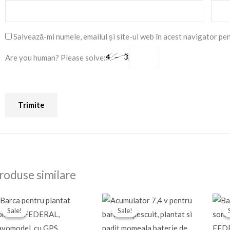
Salvează-mi numele, emailul și site-ul web în acest navigator pe
Are you human? Please solve:
roduse similare
Prețul
Prețul
Prețul
Prețul
inițial
curent
inițial
curent
Sale!
Sale!
Sale!
Sale!
a
este:
a
este:
fost:
2.200,00 Ron.
fost:
150,00 Ron.