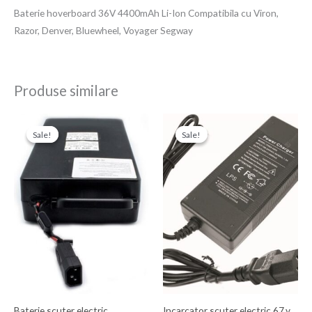
Baterie hoverboard 36V 4400mAh Li-Ion Compatibila cu Viron,
Razor, Denver, Bluewheel, Voyager Segway
Produse similare
Prețul
Prețul
Prețul
Prețul
inițial
curent
inițial
curent
Sale!
Sale!
Sale!
Sale!
a
este:
a
este:
fost:
1.400,00 Ron.
fost:
180,00 Ron.
1.600,00 Ron.
200,00 Ron.
Baterie scuter electric
Incarcator scuter electric 67.v