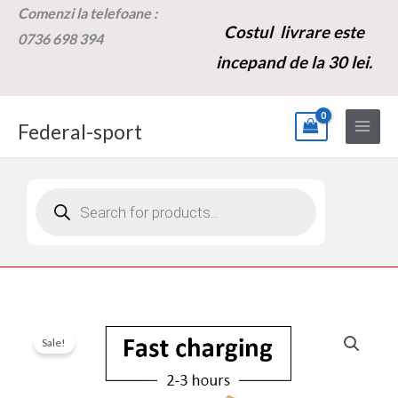
Skip
Comenzi la t
elefoane :
Costul livrare este
to
0736 698 394
content
incepand de la 30 lei.
Federal-sport
Products
search
Cantitate
Prețul
Prețul
Sale!
Baterie
inițial
curent
36V
Li-