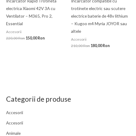
Încărcător Rapid Trotineta
Încărcător compatibil cu
electrica Xiaomi 42V 3A cu
trotinete electric sau scutere
Ventilator – M365, Pro 2,
electrice baterie de 48v lithium
Essential
– Kugoo m4 Myria JOYOR sau
altele
Accesorii
220,00
Ron
150,00
Ron
Accesorii
210,00
Ron
180,00
Ron
Categorii de produse
Accesorii
Accesorii
Animale