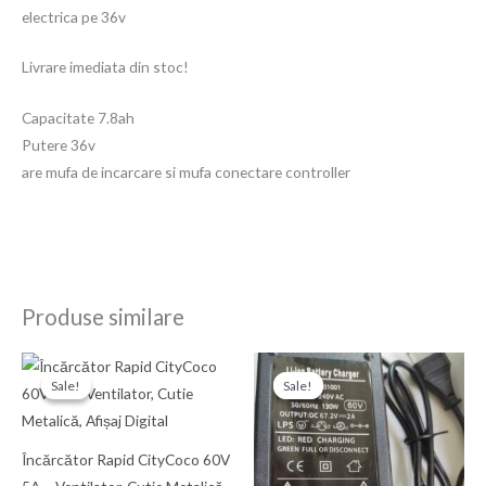
electrica pe 36v
Livrare imediata din stoc!
Capacitate 7.8ah
Putere 36v
are mufa de incarcare si mufa conectare controller
Produse similare
Prețul
Prețul
Prețul
Prețul
inițial
curent
inițial
curent
Sale!
Sale!
Sale!
Sale!
a
este:
a
este:
fost:
300,00 Ron.
fost:
180,00 Ron.
350,00 Ron.
210,00 Ron.
Încărcător Rapid CityCoco 60V