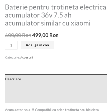
a
este:
electrica
Baterie pentru trotineta electrica
fost:
499,00 Ron.
acumulator
acumulator 36v 7.5 ah
36v
600,00 Ron.
acumulator similar cu xiaomi
7.5
ah
600,00
Ron
499,00
Ron
acumulator
similar
Adaugă în coș
cu
xiaomi
Categorie:
Accesorii
Descriere
Informații suplimentare
Recenzii (0)
Acumulator nou !!! Compatibil cu orice trotineta sau bicicleta