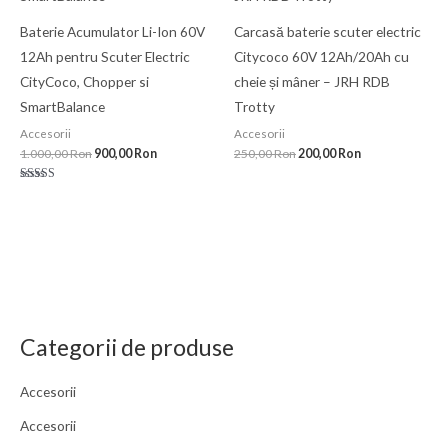
Baterie Acumulator Li-Ion 60V
Carcasă baterie scuter electric
12Ah pentru Scuter Electric
Citycoco 60V 12Ah/20Ah cu
CityCoco, Chopper si
cheie și mâner – JRH RDB
SmartBalance
Trotty
Accesorii
Accesorii
1.000,00
Ron
900,00
Ron
250,00
Ron
200,00
Ron
Evaluat la
5.00
din 5
Categorii de produse
Accesorii
Accesorii