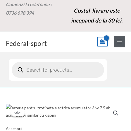
Skip
Comenzi la t
elefoane :
Costul livrare este
to
0736 698 394
content
incepand de la 30 lei.
Federal-sport
Products
search
Cantitate
Prețul
Prețul
Sale!
Baterie
inițial
curent
pentru
Accesorii
trotineta