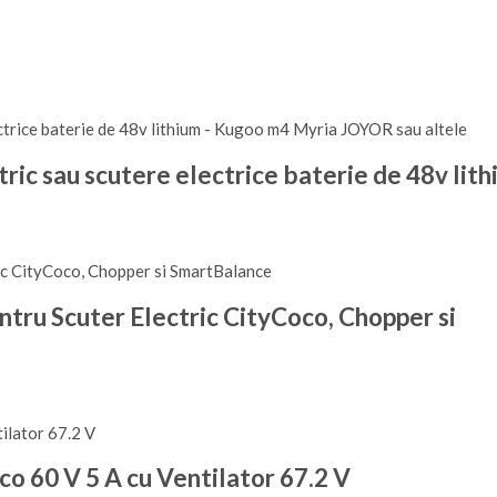
tric sau scutere electrice baterie de 48v lit
tru Scuter Electric CityCoco, Chopper si
co 60 V 5 A cu Ventilator 67.2 V