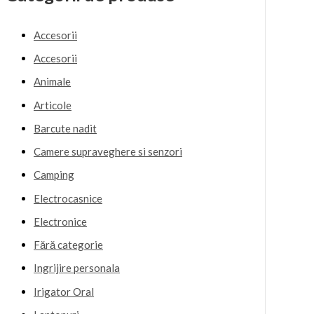
Accesorii
Accesorii
Animale
Articole
Barcute nadit
Camere supraveghere si senzori
Camping
Electrocasnice
Electronice
Fără categorie
Ingrijire personala
Irigator Oral