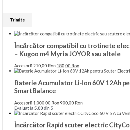
Încărcător compatibil cu trotinete elec
– Kugoo m4 Myria JOYOR sau altele
Accesorii
210,00
Ron
180,00
Ron
Baterie Acumulator Li-Ion 60V 12Ah pen
SmartBalance
Accesorii
1.000,00
Ron
900,00
Ron
Evaluat la
5.00
din 5
Încărcător Rapid scuter electric CityCo