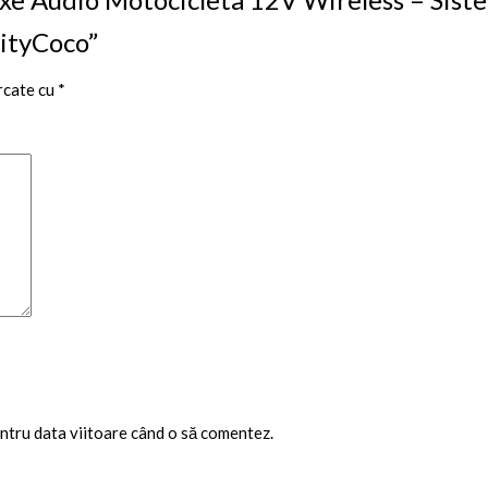
CityCoco”
rcate cu
*
entru data viitoare când o să comentez.