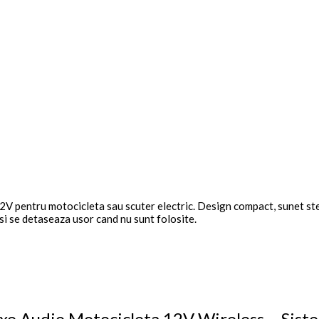
12V pentru motocicleta sau scuter electric. Design compact, sunet st
si se detaseaza usor cand nu sunt folosite.
Boxe Audio Motocicleta 12V Wireless – Sist