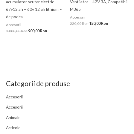
acumulator scuter electric
Ventilator – 42V 3A, Compatibil
67v12 ah – 60v 12 ah lithium –
M365
de podea
Accesorii
220,00
Ron
150,00
Ron
Accesorii
1.000,00
Ron
900,00
Ron
Categorii de produse
Accesorii
Accesorii
Animale
Articole