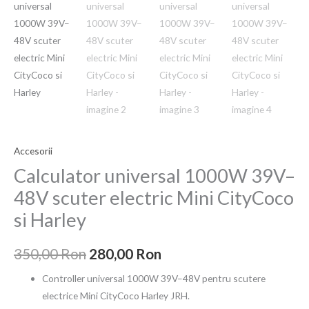
a
este:
39V–
fost:
280,00 Ron.
48V
scuter
350,00 Ron.
electric
Mini
CityCoco
si
Harley
Accesorii
Calculator universal 1000W 39V–
48V scuter electric Mini CityCoco
si Harley
350,00
Ron
280,00
Ron
Controller universal 1000W 39V–48V pentru scutere
electrice Mini CityCoco Harley JRH.