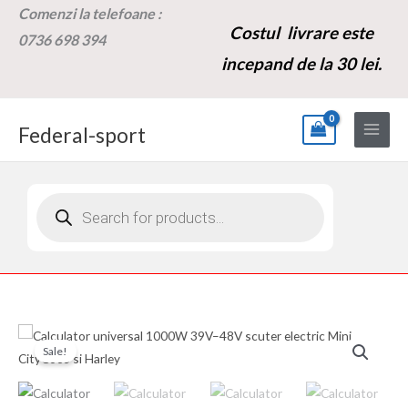
Skip
Comenzi la t
elefoane :
Costul livrare este
to
0736 698 394
content
incepand de la 30 lei.
Federal-sport
Products
search
Cantitate
Prețul
Prețul
Sale!
Calculator
inițial
curent
universal
1000W