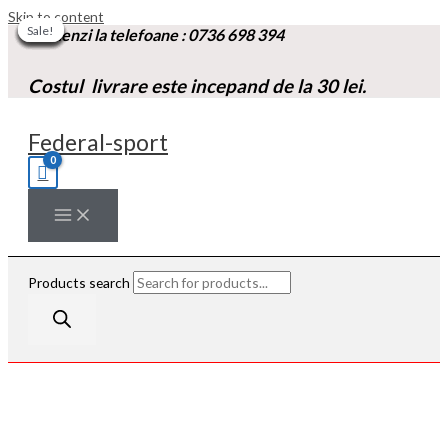
Skip to content
Sale!
Sale!
Sale!
Sale!
Sale!
Sale!
Sale!
Sale!
Sale!
Comenzi la t
elefoane :
0736 698 394
Costul livrare este incepand de la 30 lei.
Federal-sport
Products search