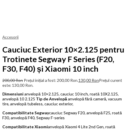
Accesorii
Cauciuc Exterior 10×2.125 pentru
Trotinete Segway F Series (F20,
F30, F40) și Xiaomi 10 inch
200,00
Ron
Prețul inițial a fost: 200,00 Ron.
130,00
Ron
Prețul curent
este: 130,00 Ron.
Dimensiuni
anvelopă 10×2.125, cauciuc 10 inch, roată 10X2.125,
anvelopă 10 2.125
Tip de Anvelopă
anvelopă fără cameră, vacuum
tire, anvelopă tubeless, cauciuc exterior,
Compatibilitate Segway
cauciuc Segway F20, anvelopă F25, roată
F30, anvelopă F40, Segway F-series
Compatibilitate Xiaomi
anvelopă Xiaomi 4 Lite 2nd Gen, roată