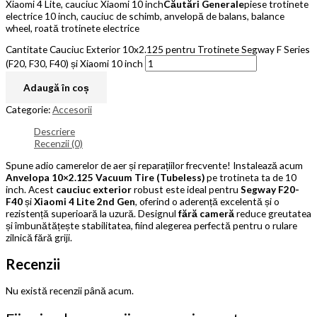
Xiaomi 4 Lite, cauciuc Xiaomi 10 inch
Căutări Generale
piese trotinete
electrice 10 inch, cauciuc de schimb, anvelopă de balans, balance
wheel, roată trotinete electrice
Cantitate Cauciuc Exterior 10x2.125 pentru Trotinete Segway F Series
(F20, F30, F40) și Xiaomi 10 inch
Adaugă în coș
Categorie:
Accesorii
Descriere
Recenzii (0)
Spune adio camerelor de aer și reparațiilor frecvente! Instalează acum
Anvelopa 10×2.125 Vacuum Tire (Tubeless)
pe trotineta ta de 10
inch. Acest
cauciuc exterior
robust este ideal pentru
Segway F20-
F40
și
Xiaomi 4 Lite 2nd Gen
, oferind o aderență excelentă și o
rezistență superioară la uzură. Designul
fără cameră
reduce greutatea
și îmbunătățește stabilitatea, fiind alegerea perfectă pentru o rulare
zilnică fără griji.
Recenzii
Nu există recenzii până acum.