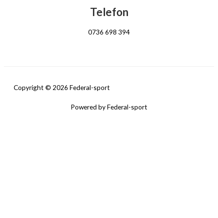
Telefon
0736 698 394
Copyright © 2026 Federal-sport
Powered by Federal-sport
Cookies
Folosim cookies pentru site, astfel oferindu-va o experienta placuta
navigand pe site-ul nostru. Apasand butonul “Accept”,sunteti de acord
cu cooki-urile noastre.
Cookie settings
ACCEPT
Închide