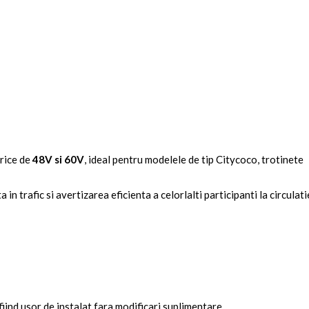
trice de
48V si 60V
, ideal pentru modelele de tip Citycoco, trotinete
n trafic si avertizarea eficienta a celorlalti participanti la circulati
ind usor de instalat fara modificari suplimentare.