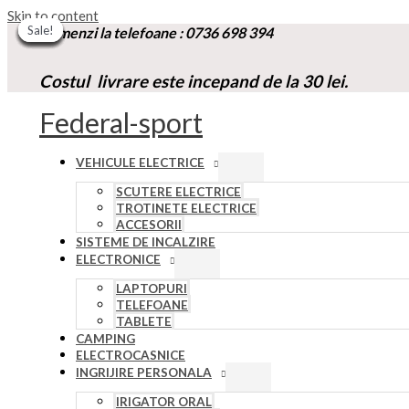
Skip to content
Sale!
Sale!
Sale!
Sale!
Sale!
Sale!
Sale!
Sale!
Sale!
Comenzi la t
elefoane :
0736 698 394
Costul livrare este incepand de la 30 lei.
Federal-sport
VEHICULE ELECTRICE
SCUTERE ELECTRICE
TROTINETE ELECTRICE
ACCESORII
SISTEME DE INCALZIRE
ELECTRONICE
LAPTOPURI
TELEFOANE
TABLETE
CAMPING
ELECTROCASNICE
INGRIJIRE PERSONALA
IRIGATOR ORAL