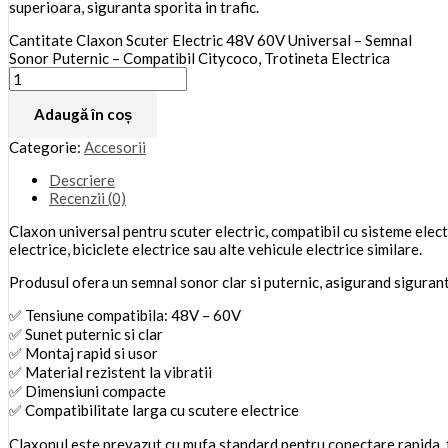
superioara, siguranta sporita in trafic.
Cantitate Claxon Scuter Electric 48V 60V Universal – Semnal
Sonor Puternic – Compatibil Citycoco, Trotineta Electrica
Adaugă în coș
Categorie:
Accesorii
Descriere
Recenzii (0)
Claxon universal pentru scuter electric, compatibil cu sisteme elec
electrice, biciclete electrice sau alte vehicule electrice similare.
Produsul ofera un semnal sonor clar si puternic, asigurand siguranta i
✅ Tensiune compatibila: 48V – 60V
✅ Sunet puternic si clar
✅ Montaj rapid si usor
✅ Material rezistent la vibratii
✅ Dimensiuni compacte
✅ Compatibilitate larga cu scutere electrice
Claxonul este prevazut cu mufa standard pentru conectare rapida, fi