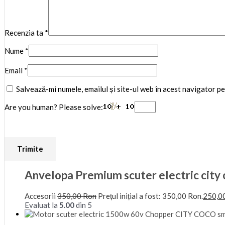
Recenzia ta
*
Nume
*
Email
*
Salvează-mi numele, emailul și site-ul web în acest navigator p
Are you human? Please solve:
Anvelopa Premium scuter electric city 
Accesorii
350,00
Ron
Prețul inițial a fost: 350,00 Ron.
250,0
Evaluat la
5.00
din 5