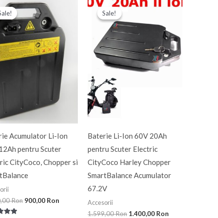
Prețul
Prețul
Prețul
Prețul
inițial
curent
inițial
curent
Sale!
Sale!
Sale!
Sale!
a
este:
a
este:
fost:
900,00 Ron.
fost:
1.400,00 Ron.
1.000,00 Ron.
1.599,00 Ron.
rie Acumulator Li-Ion
Baterie Li-Ion 60V 20Ah
12Ah pentru Scuter
pentru Scuter Electric
ric CityCoco, Chopper si
CityCoco Harley Chopper
tBalance
SmartBalance Acumulator
67.2V
orii
0,00
Ron
900,00
Ron
Accesorii
1.599,00
Ron
1.400,00
Ron