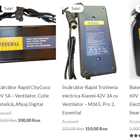
Prețul
Prețul
Prețul
Prețul
inițial
curent
inițial
curent
Sale!
Sale!
Sale!
Sale!
a
este:
a
este:
fost:
300,00 Ron.
fost:
150,00 Ron.
350,00 Ron.
220,00 Ron.
cărcător Rapid CityCoco
Încărcător Rapid Trotineta
Bate
V 5A – Ventilator, Cutie
electrica Xiaomi 42V 3A cu
60V 
talică, Afișaj Digital
Ventilator – M365, Pro 2,
Elect
Essential
Smar
cesorii
0,00
Ron
300,00
Ron
Accesorii
Acces
220,00
Ron
150,00
Ron
1.00