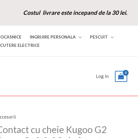
Costul livrare este incepand de la 30 lei.
ROCASNICE
INGRIJIRE PERSONALA
PESCUIT
SCUTERE ELECTRICE
Log In
ccesorii
antitate
Prețul
Prețul
ontact
Contact cu cheie Kugoo G2
inițial
curent
u