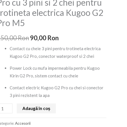
Pro cu 3 pini si 2 chei pentru
heie
a
este:
trotineta electrica Kugoo G2
ugoo
fost:
90,00 Ron.
2
Pro M5
ro
150,00 Ron.
u
150,00
Ron
90,00
Ron
Contact cu cheie 3 pini pentru trotineta electrica
ini
Kugoo G2 Pro, conector waterproof si 2 chei
Power Lock cu mufa impermeabila pentru Kugoo
hei
Kirin G2 Pro, sistem contact cu cheie
entru
Contact electric Kugoo G2 Pro cu chei si conector
rotineta
3 pini rezistent la apa
lectrica
ugoo
Adaugă în coș
2
ro
ategorie:
Accesorii