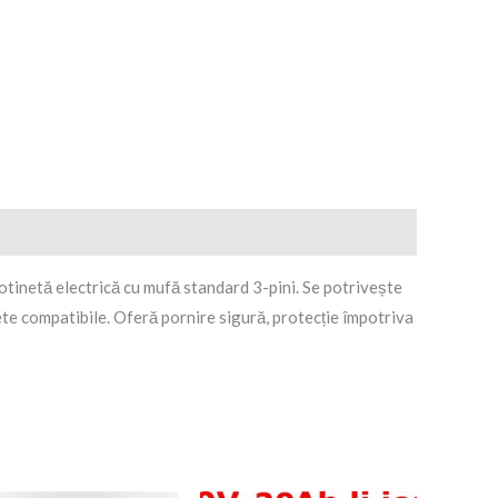
5
rotinetă electrică cu mufă standard 3-pini. Se potrivește
ete compatibile. Oferă pornire sigură, protecție împotriva