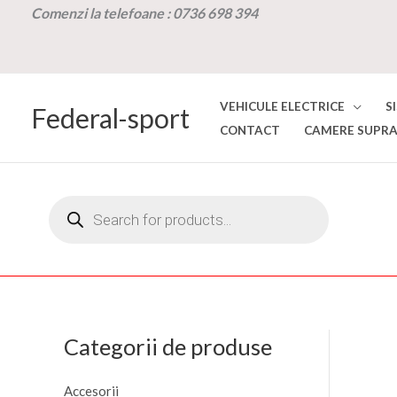
Skip
Comenzi la t
elefoane :
0736 698 394
to
content
VEHICULE ELECTRICE
S
Federal-sport
CONTACT
CAMERE SUPRA
Products
search
Categorii de produse
Accesorii