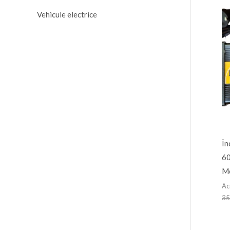
Vehicule electrice
În
60
Me
Ac
35