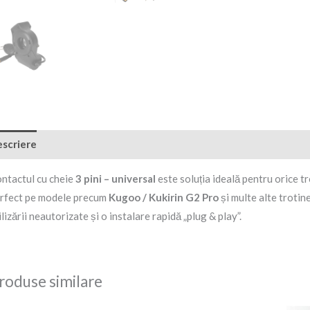
M
scriere
Recenzii (0)
ntactul cu cheie
3 pini – universal
este soluția ideală pentru orice t
rfect pe modele precum
Kugoo / Kukirin G2 Pro
și multe alte trotin
ilizării neautorizate și o instalare rapidă „plug & play”.
roduse similare