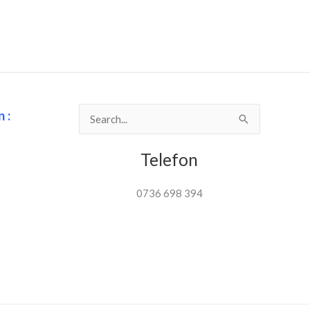
t la
 :
Search
for:
Telefon
0736 698 394