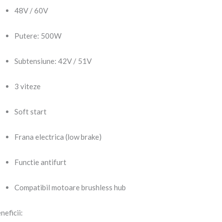
48V / 60V
Putere: 500W
Subtensiune: 42V / 51V
3 viteze
Soft start
Frana electrica (low brake)
Functie antifurt
Compatibil motoare brushless hub
neficii: