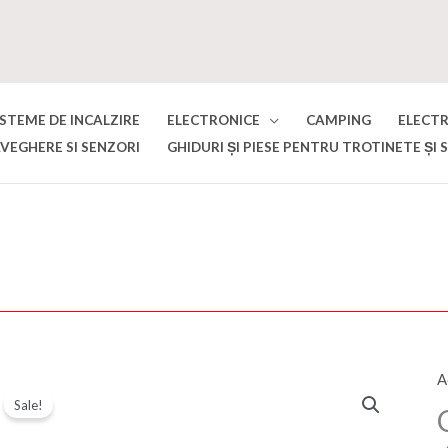
ISTEME DE INCALZIRE
ELECTRONICE
CAMPING
ELECT
VEGHERE SI SENZORI
GHIDURI ȘI PIESE PENTRU TROTINETE ȘI 
A
C
Sale!
C
s