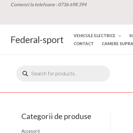
Skip
Comenzi la t
elefoane :
0736 698 394
to
content
VEHICULE ELECTRICE
S
Federal-sport
CONTACT
CAMERE SUPRA
Products
search
Categorii de produse
Accesorii