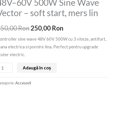
48V–60V 500W Sine Wave
lectric
a
este:
Vector – soft start, mers lin
8V–
fost:
250,00 Ron.
0V
350,00
Ron
250,00
Ron
00W
350,00 Ron.
ine
ontroller sine wave 48V 60V 500W cu 3 viteze, antifurt,
ave
rana electrica si pornire lina. Perfect pentru upgrade
ector
cuter electric.
oft
Adaugă în coș
tart,
ers
ategorie:
Accesorii
n