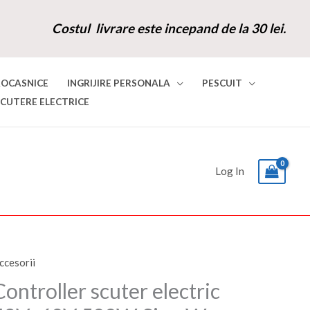
Costul livrare este incepand de la 30 lei.
ROCASNICE
INGRIJIRE PERSONALA
PESCUIT
SCUTERE ELECTRICE
Log In
ccesorii
antitate
Prețul
Prețul
ontroller
Controller scuter electric
inițial
curent
cuter