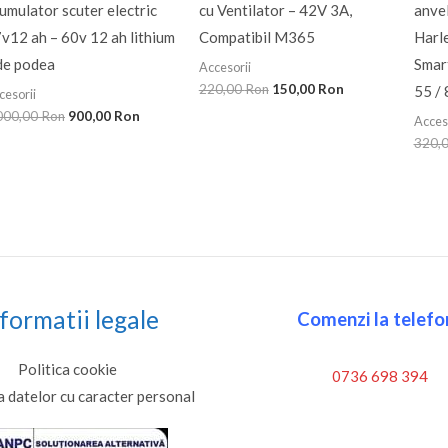
umulator scuter electric
cu Ventilator – 42V 3A,
anvel
v12 ah – 60v 12 ah lithium
Compatibil M365
Harl
de podea
Smar
Accesorii
220,00
Ron
150,00
Ron
55 / 
cesorii
000,00
Ron
900,00
Ron
Acces
320,
formatii legale
Comenzi la telefon
Politica cookie
0736 698 394
a datelor cu caracter personal