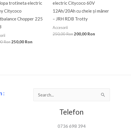
opa trotineta electric
electric Citycoco 60V
ey Citycoco
12Ah/20Ah cu cheie și mâner
tbalance Chopper 225
– JRH RDB Trotty
8
Accesorii
250,00
Ron
200,00
Ron
orii
00
Ron
250,00
Ron
 :
Search
for:
Telefon
0736 698 394