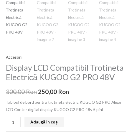
a
este:
Trotineta
fost:
250,00 Ron.
Electrică
KUGOO
300,00 Ron.
G2
PRO
48V
Accesorii
Display LCD Compatibil Trotineta
Electrică KUGOO G2 PRO 48V
300,00
Ron
250,00
Ron
Tabloul de bord pentru trotineta electric KUGOO G2 PRO Afișaj
LCD Contor digital display KUGOO G2 PRO 48v 5 pini
Adaugă în coș