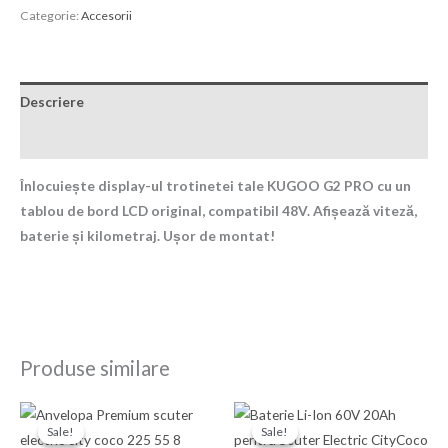
Categorie:
Accesorii
Descriere
Recenzii (0)
Înlocuiește display-ul trotinetei tale KUGOO G2 PRO cu un
tablou de bord LCD original, compatibil 48V. Afișează viteză,
baterie și kilometraj. Ușor de montat!
Produse similare
Prețul
Prețul
Prețul
Prețul
inițial
curent
inițial
curent
Sale!
Sale!
Sale!
Sale!
a
este:
a
este: