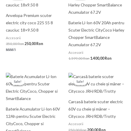
fost:
250,00 Ron.
fost:
1.400,00 Ro
350,00 Ron.
1.599,00 Ron.
Anvelopa Premium scuter
electric city coco 225 55 8
Baterie Li-Ion 60V 20Ah pentru
cauciuc 18×9.50 8
Scuter Electric CityCoco Harley
Chopper SmartBalance
Accesorii
350,00
Ron
250,00
Ron
Acumulator 67.2V
Accesorii
Evaluat la
5.00
1.599,00
Ron
1.400,00
Ron
din 5
Prețul
Prețul
Prețul
Prețul
inițial
curent
inițial
curent
Sale!
Sale!
Sale!
Sale!
a
este:
a
este:
fost:
900,00 Ron.
fost:
200,00 Ron.
1.000,00 Ron.
250,00 Ron.
Carcasă baterie scuter electric
Baterie Acumulator Li-Ion 60V
60V cu cheie și mâner –
12Ah pentru Scuter Electric
Citycoco JRH/RDB/Trotty
CityCoco, Chopper si
Accesorii
250,00
Ron
200,00
Ron
SmartBalance