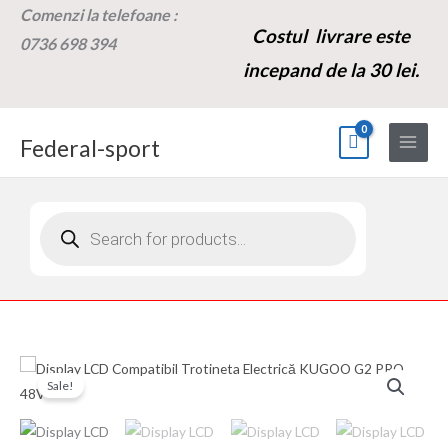
Skip
Comenzi la t
elefoane :
Costul livrare este
to
0736 698 394
content
incepand de la 30 lei.
Federal-sport
Products
search
Cantitate
Prețul
Prețul
Sale!
Display
inițial
curent
LCD
Compatibil