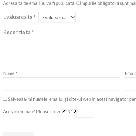
Adresa ta de email nu va fi publicată.
Câmpurile obligatorii sunt ma
Evaluarea ta
*
Recenzia ta
*
Nume
*
Emai
Salvează-mi numele, emailul și site-ul web în acest navigator pe
Are you human? Please solve: