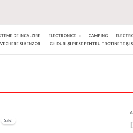
STEME DE INCALZIRE
ELECTRONICE
CAMPING
ELECTR
VEGHERE SI SENZORI
GHIDURI ȘI PIESE PENTRU TROTINETE ȘI 
A
C
Sale!
D
L