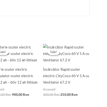
Prețul
Prețul
Prețul
Prețul
inițial
curent
inițial
curent
Sale!
Sale!
Sale!
Sale!
a
este:
a
este:
fost:
900,00 Ron.
fost:
250,00 Ron.
1.000,00 Ron.
300,00 Ron.
ie scuter electric
Încărcător Rapid scuter
lator scuter electric
electric CityCoco 60 V 5 A cu
 ah – 60v 12 ah lithium
Ventilator 67.2 V
orii
Accesorii
0,00
Ron
900,00
Ron
300,00
Ron
250,00
Ron
t la