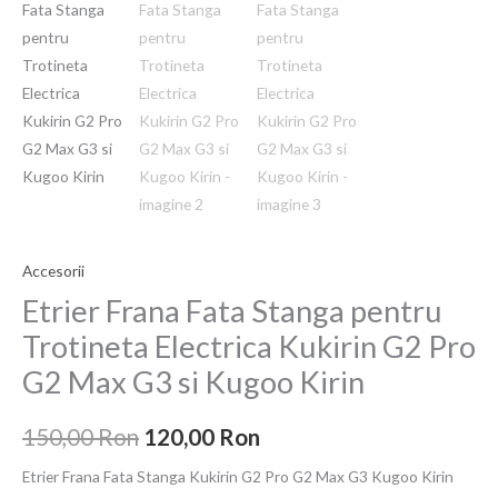
a
este:
Stanga
fost:
120,00 Ron.
pentru
Trotineta
150,00 Ron.
Electrica
Kukirin
G2
Pro
G2
Max
Accesorii
G3
si
Etrier Frana Fata Stanga pentru
Kugoo
Trotineta Electrica Kukirin G2 Pro
Kirin
G2 Max G3 si Kugoo Kirin
150,00
Ron
120,00
Ron
Etrier Frana Fata Stanga Kukirin G2 Pro G2 Max G3 Kugoo Kirin