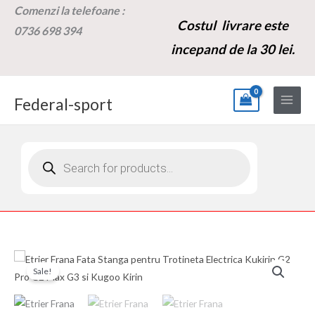
Skip
Comenzi la t
elefoane :
Costul livrare este
to
0736 698 394
content
incepand de la 30 lei.
Federal-sport
Products
search
Cantitate
Prețul
Prețul
Sale!
Etrier
inițial
curent
Frana
Fata