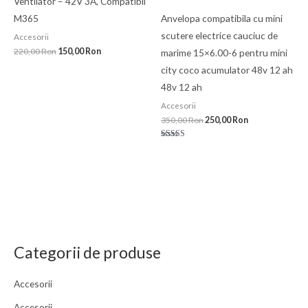
Ventilator – 42V 3A, Compatibil
M365
Anvelopa compatibila cu mini
scutere electrice cauciuc de
Accesorii
220,00
Ron
150,00
Ron
marime 15×6.00-6 pentru mini
city coco acumulator 48v 12 ah
48v 12 ah
Accesorii
350,00
Ron
250,00
Ron
Evaluat la
5.00
din 5
Categorii de produse
Accesorii
Accesorii