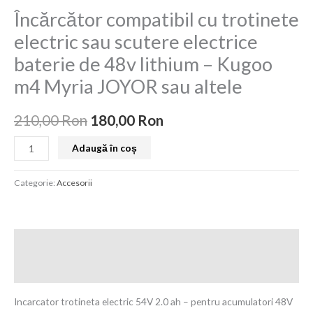
a
este:
trotinete
Încărcător compatibil cu trotinete
fost:
180,00 Ron.
electric
electric sau scutere electrice
sau
210,00 Ron.
baterie de 48v lithium – Kugoo
scutere
m4 Myria JOYOR sau altele
electrice
baterie
210,00
Ron
180,00
Ron
de
48v
Adaugă în coș
lithium
-
Categorie:
Accesorii
Kugoo
m4
Myria
JOYOR
Descriere
sau
Recenzii (0)
altele
Incarcator trotineta electric 54V 2.0 ah – pentru acumulatori 48V