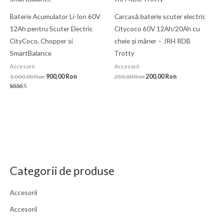
Baterie Acumulator Li-Ion 60V
Carcasă baterie scuter electric
12Ah pentru Scuter Electric
Citycoco 60V 12Ah/20Ah cu
CityCoco, Chopper si
cheie și mâner – JRH RDB
SmartBalance
Trotty
Accesorii
Accesorii
1.000,00
Ron
900,00
Ron
250,00
Ron
200,00
Ron
Evaluat la
5.00
din 5
Categorii de produse
Accesorii
Accesorii