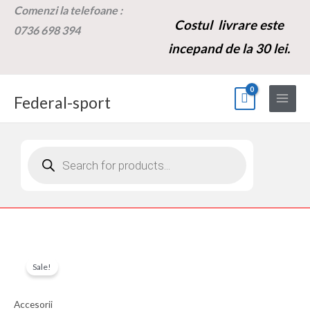
Skip
Comenzi la t
elefoane :
Costul livrare este
to
0736 698 394
content
incepand de la 30 lei.
Federal-sport
Products
search
Cantitate
Prețul
Prețul
Sale!
Încărcător
inițial
curent
compatibil
Accesorii
cu