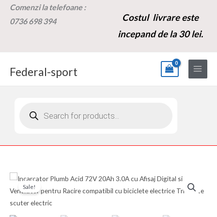
Skip
Comenzi la t
elefoane :
Costul livrare este
to
0736 698 394
content
incepand de la 30 lei.
Federal-sport
Products
search
Cantitate
Prețul
Prețul
Sale!
Incarcator
inițial
curent
Plumb
Acid