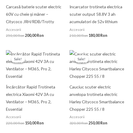
Carcasă baterie scuter electric
Incarcator trotineta electrica
60V cu cheie și mâner –
scuter output 58.8V 3 ah
Citycoco JRH/RDB/Trotty
acumulatori de 52v lithium
Accesorii
Accesorii
250,00
Ron
200,00
Ron
210,00
Ron
180,00
Ron
Prețul
Prețul
Prețul
Prețul
inițial
curent
inițial
curent
Sale!
Sale!
Sale!
Sale!
a
este:
a
este:
fost:
150,00 Ron.
fost:
250,00 Ron.
220,00 Ron.
320,00 Ron.
Încărcător Rapid Trotineta
Cauciuc scuter electric
electrica Xiaomi 42V 3A cu
anvelopa trotineta electric
Ventilator – M365, Pro 2,
Harley Citycoco Smartbalance
Essential
Chopper 225 55 / 8
Accesorii
Accesorii
220,00
Ron
150,00
Ron
320,00
Ron
250,00
Ron