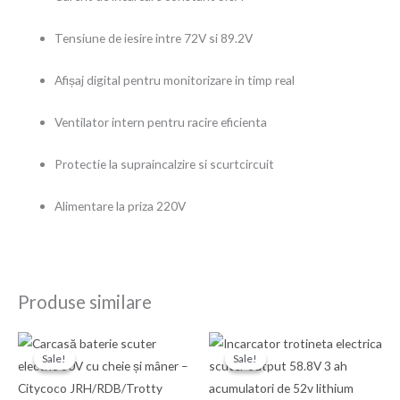
Tensiune de iesire intre 72V si 89.2V
Afișaj digital pentru monitorizare in timp real
Ventilator intern pentru racire eficienta
Protectie la supraincalzire si scurtcircuit
Alimentare la priza 220V
Produse similare
Prețul
Prețul
Prețul
Prețul
inițial
curent
inițial
curent
Sale!
Sale!
Sale!
Sale!
a
este:
a
este:
fost:
200,00 Ron.
fost:
180,00 Ron.
250,00 Ron.
210,00 Ron.