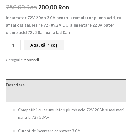
250,00
Ron
200,00
Ron
Incarcator 72V 20Ah 3.0A pentru acumulator plumb acid, cu
afisaj digital, iesire 72–89.2V DC, alimentare 220V baterii
plumb acid 72v 20ah pana la 50ah
Adaugă în coș
Categorie:
Accesorii
Descriere
Recenzii (0)
Compatibil cu acumulatori plumb acid 72V 20Ah si mai mari
pana la 72v 50AH
Curent de incarcare constant 3.0A