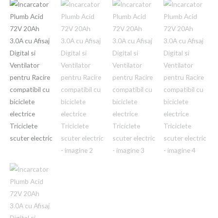
a
este:
72V
fost:
200,00 Ron.
20Ah
3.0A
250,00 Ron.
cu
Afisaj
Digital
si
Ventilator
pentru
Racire
compatibil
cu
biciclete
electrice
Triciclete
scuter
electric