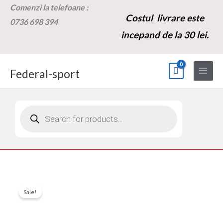
Skip
Comenzi la t
elefoane :
Costul livrare este
to
0736 698 394
content
incepand de la 30 lei.
Federal-sport
Products
search
Cantitate
Prețul
Prețul
Sale!
Pompa
inițial
curent
frana
hidraulica