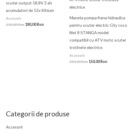
scuter output 58.8V 3 ah
acumulatori de 52v lithium
Maneta pompa frana hidraulica
Accesorii
210,00
Ron
180,00
Ron
pentru scuter electric City coco
filet 8 STANGA model
compatibil cu ATV moto scuter
trotinete electrice
Accesorii
250,00
Ron
150,00
Ron
Categorii de produse
Accesorii