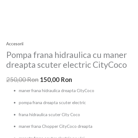
a
este:
cu
fost:
150,00 Ron.
maner
dreapta
250,00 Ron.
scuter
electric
Accesorii
CityCoco
Pompa frana hidraulica cu maner
dreapta scuter electric CityCoco
250,00
Ron
150,00
Ron
maner frana hidraulica dreapta CityCoco
pompa frana dreapta scuter electric
frana hidraulica scuter City Coco
maner frana Chopper CityCoco dreapta