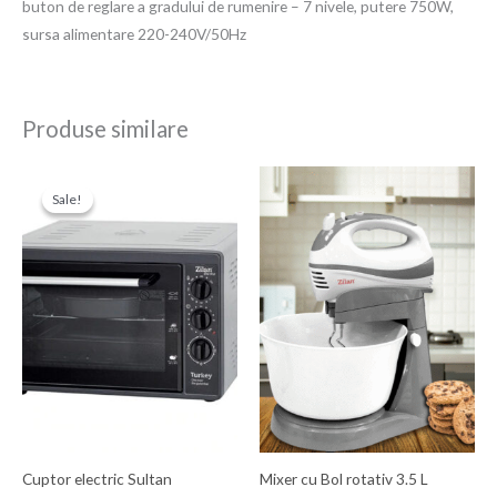
buton de reglare a gradului de rumenire – 7 nivele, putere 750W,
sursa alimentare 220-240V/50Hz
Produse similare
Prețul
Prețul
inițial
curent
Sale!
Sale!
a
este:
fost:
298,00 Ron.
350,00 Ron.
Cuptor electric Sultan
Mixer cu Bol rotativ 3.5 L