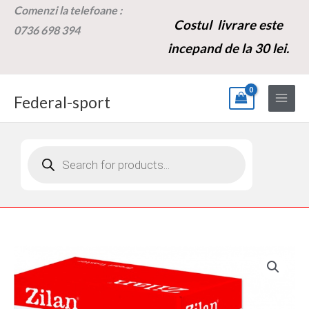
Skip
Comenzi la t
elefoane :
Costul livrare este
to
0736 698 394
content
incepand de la 30 lei.
Federal-sport
Products
search
Cantitate
Prajitor
de
paine