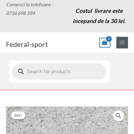
Skip
Comenzi la t
elefoane :
Costul livrare este
to
0736 698 394
content
incepand de la 30 lei.
Federal-sport
Products
search
Cantitate
Prețul
Prețul
Sale!
Releu
inițial
curent
de
avertizare