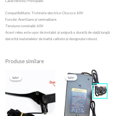
Caracteristici Principale:
Compatibilitate: Trotinete electrice Citycoco 60V
Funcție: Avertizare și semnalizare
Tensiune nominală: 60V
Acest releu este ușor de instalat și asigură o durată de viață lungă
datorită materialelor de înaltă calitate și designului robust.
Produse similare
Prețul
Prețul
Prețul
Prețul
inițial
curent
inițial
curent
Sale!
Sale!
Sale!
Sale!
a
este:
a
este:
fost:
150,00 Ron.
fost:
250,00 Ron.
250,00 Ron.
300,00 Ron.