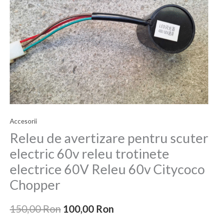
a
este:
pentru
fost:
100,00 Ron.
scuter
electric
150,00 Ron.
60v
releu
trotinete
electrice
60V
Releu
60v
Accesorii
Citycoco
Releu de avertizare pentru scuter
Chopper
electric 60v releu trotinete
electrice 60V Releu 60v Citycoco
Chopper
150,00
Ron
100,00
Ron