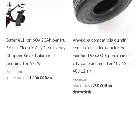
Baterie Li-Ion 60V 20Ah pentru
Anvelopa compatibila cu mini
Scuter Electric CityCoco Harley
scutere electrice cauciuc de
Chopper SmartBalance
marime 15×6.00-6 pentru mini
Acumulator 67.2V
city coco acumulator 48v 12 ah
48v 12 ah
Accesorii
1.599,00
Ron
1.400,00
Ron
Accesorii
350,00
Ron
250,00
Ron
Evaluat la
5.00
din 5