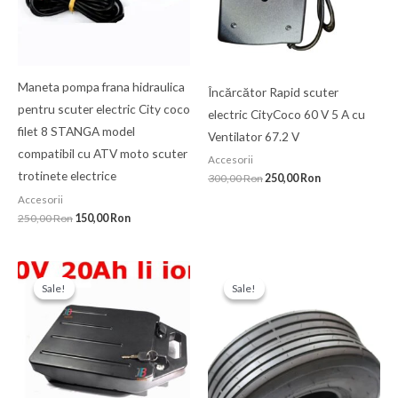
Maneta pompa frana hidraulica
Încărcător Rapid scuter
pentru scuter electric City coco
electric CityCoco 60 V 5 A cu
filet 8 STANGA model
Ventilator 67.2 V
compatibil cu ATV moto scuter
Accesorii
trotinete electrice
300,00
Ron
250,00
Ron
Accesorii
250,00
Ron
150,00
Ron
Prețul
Prețul
Prețul
Prețul
inițial
curent
inițial
curent
Sale!
Sale!
Sale!
Sale!
a
este:
a
este:
fost:
1.400,00 Ron.
fost:
250,00 Ron.
1.599,00 Ron.
350,00 Ron.