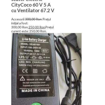
CityCoco 60 V 5 A
cu Ventilator 67.2 V
Accesorii
300,00
Ron
Prețul
inițial a fost:
300,00 Ron.
250,00
Ron
Prețul
curent este: 250,00 Ron.