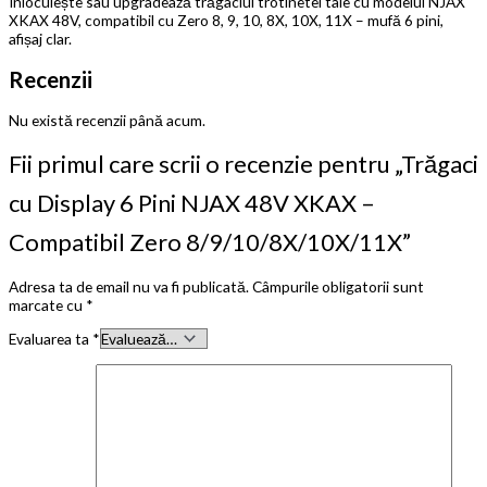
Înlocuiește sau upgradează trăgaciul trotinetei tale cu modelul NJAX
XKAX 48V, compatibil cu Zero 8, 9, 10, 8X, 10X, 11X – mufă 6 pini,
afișaj clar.
Recenzii
Nu există recenzii până acum.
Fii primul care scrii o recenzie pentru „Trăgaci
cu Display 6 Pini NJAX 48V XKAX –
Compatibil Zero 8/9/10/8X/10X/11X”
Adresa ta de email nu va fi publicată.
Câmpurile obligatorii sunt
marcate cu
*
Evaluarea ta
*