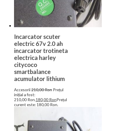
Incarcator scuter
electric 67v 2.0 ah
incarcator trotineta
electrica harley
citycoco
smartbalance
acumulator lithium
Accesorii
210,00
Ron
Prețul
inițial a fost:
210,00 Ron.
180,00
Ron
Prețul
curent este: 180,00 Ron.