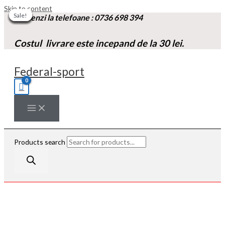
Skip to content
Sale!
Sale!
Sale!
Sale!
Sale!
Sale!
Sale!
Sale!
Sale!
Comenzi la t
elefoane :
0736 698 394
Costul livrare este incepand de la 30 lei.
Federal-sport
Products search