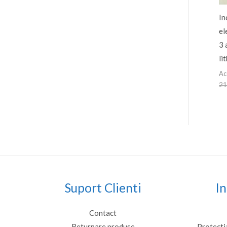
In
el
3 
li
Ac
21
Suport Clienti
In
Contact
Returnare produse
Protecti