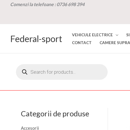
Skip
Comenzi la t
elefoane :
0736 698 394
to
content
VEHICULE ELECTRICE
S
Federal-sport
CONTACT
CAMERE SUPRA
Products
search
Categorii de produse
Accesorii