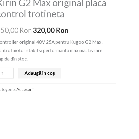
Kirin G2 Max original placa
5A
a
este:
control trotineta
ugoo
fost:
320,00 Ron.
irin
350,00
Ron
320,00
Ron
2
350,00 Ron.
ax
ontroller original 48V 25A pentru Kugoo G2 Max,
riginal
ontrol motor stabil si performanta maxima. Livrare
laca
apida din stoc.
ontrol
rotineta
Adaugă în coș
ategorie:
Accesorii