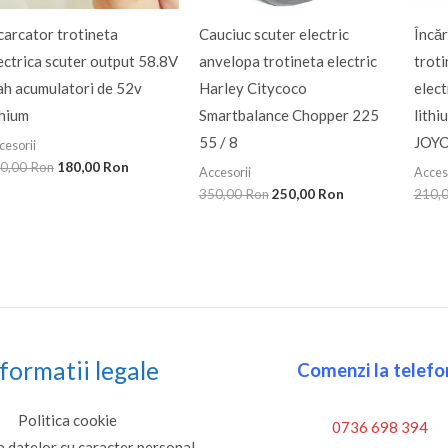
carcator trotineta
Cauciuc scuter electric
Încăr
ectrica scuter output 58.8V
anvelopa trotineta electric
troti
ah acumulatori de 52v
Harley Citycoco
elect
thium
Smartbalance Chopper 225
lith
55 / 8
JOYO
cesorii
0,00
Ron
180,00
Ron
Accesorii
Acces
350,00
Ron
250,00
Ron
210,
formatii legale
Comenzi la telefon
Politica cookie
0736 698 394
a datelor cu caracter personal