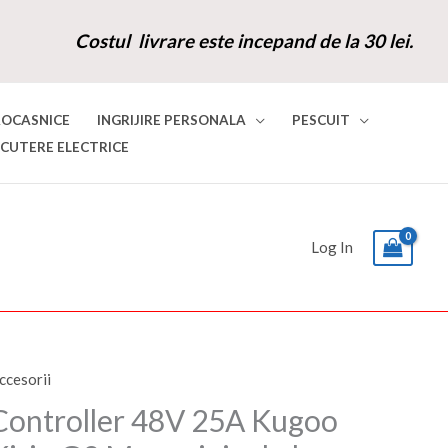
Costul livrare este incepand de la 30 lei.
ROCASNICE
INGRIJIRE PERSONALA
PESCUIT
SCUTERE ELECTRICE
Log In
ccesorii
antitate
Prețul
Prețul
ontroller
Controller 48V 25A Kugoo
inițial
curent
8V