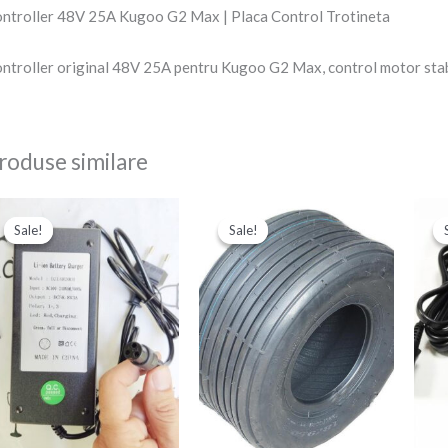
ntroller 48V 25A Kugoo G2 Max | Placa Control Trotineta
ntroller original 48V 25A pentru Kugoo G2 Max, control motor stabi
roduse similare
Prețul
Prețul
Prețul
Prețul
inițial
curent
inițial
curent
Sale!
Sale!
Sale!
Sale!
a
este:
a
este:
fost:
180,00 Ron.
fost:
250,00 Ron.
210,00 Ron.
350,00 Ron.