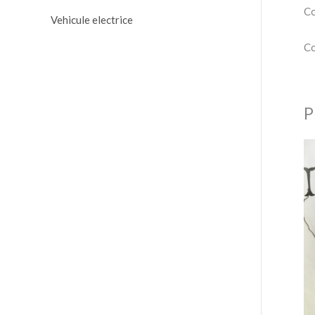
Co
Vehicule electrice
Co
P