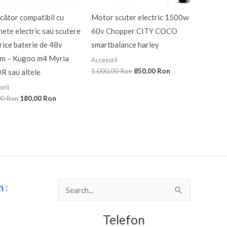
cător compatibil cu
Motor scuter electric 1500w
nete electric sau scutere
60v Chopper CITY COCO
rice baterie de 48v
smartbalance harley
ium – Kugoo m4 Myria
Accesorii
1.000,00
Ron
850,00
Ron
R sau altele
orii
00
Ron
180,00
Ron
 :
Search
for:
Telefon