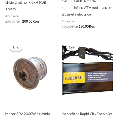
filet 8 STANGA model
cheie și mâner – JRH RDB
compatibil cu ATV moto scuter
Trotty
trotinete electrice
Accesorii
250,00
Ron
200,00
Ron
Accesorii
250,00
Ron
150,00
Ron
Prețul
Prețul
Prețul
Prețul
inițial
curent
inițial
curent
Sale!
Sale!
Sale!
Sale!
a
este:
a
este:
fost:
1.000,00 Ron.
fost:
300,00 Ron.
1.500,00 Ron.
350,00 Ron.
Motor 60V 2000W aluminiu
Încărcător Rapid CityCoco 60V