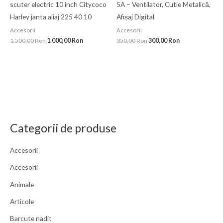
scuter electric 10 inch Citycoco
5A – Ventilator, Cutie Metalică,
Harley janta aliaj 225 40 10
Afișaj Digital
Accesorii
Accesorii
1.500,00
Ron
1.000,00
Ron
350,00
Ron
300,00
Ron
Categorii de produse
Accesorii
Accesorii
Animale
Articole
Barcute nadit