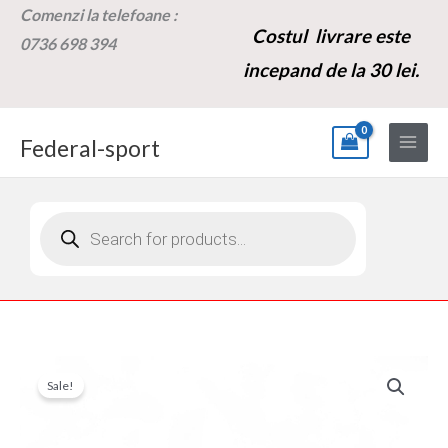
Skip
Comenzi la t
elefoane :
Costul livrare este
to
0736 698 394
content
incepand de la 30 lei.
Federal-sport
Products
search
Cantitate
Prețul
Prețul
Sale!
Controller
inițial
curent
trotineta
electrica