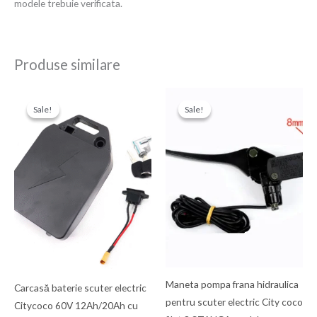
modele trebuie verificata.
Produse similare
Prețul
Prețul
Prețul
Prețul
inițial
curent
inițial
curent
Sale!
Sale!
Sale!
Sale!
a
este:
a
este:
fost:
200,00 Ron.
fost:
150,00 Ron.
250,00 Ron.
250,00 Ron.
Maneta pompa frana hidraulica
Carcasă baterie scuter electric
pentru scuter electric City coco
Citycoco 60V 12Ah/20Ah cu