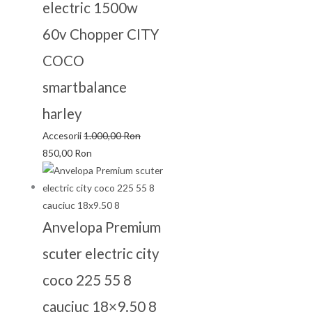
electric 1500w
60v Chopper CITY
COCO
smartbalance
harley
Accesorii
1.000,00
Ron
850,00
Ron
Anvelopa Premium
scuter electric city
coco 225 55 8
cauciuc 18×9.50 8