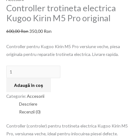
Controller trotineta electrica
Kugoo
1.000,00 Ron.
350,00 Ron.
350,00 Ron.
250,00 Ron.
600,00 Ron.
Kirin
Kugoo Kirin M5 Pro original
M5
Pro
600,00
Ron
350,00
Ron
original
Controller pentru Kugoo Kirin M5 Pro versiune veche, piesa
originala pentru reparatie trotineta electrica. Livrare rapida.
Adaugă în coș
Categorie:
Accesorii
Descriere
Recenzii (0)
Controller (controler) pentru trotineta electrica Kugoo Kirin M5
Pro, versiunea veche, ideal pentru inlocuirea piesei defecte.