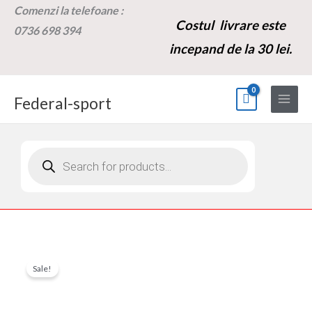
Skip
Comenzi la t
elefoane :
Costul livrare este
to
0736 698 394
content
incepand de la 30 lei.
Federal-sport
Products
search
Cantitate
Prețul
Prețul
Sale!
Display
inițial
curent
LCD
TF-