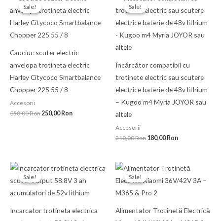
inițial
curent
inițial
curent
Sale!
Sale!
Sale!
Sale!
a
este:
a
este:
fost:
250,00 Ron.
fost:
180,00 Ron.
350,00 Ron.
210,00 Ron.
Cauciuc scuter electric
anvelopa trotineta electric
Încărcător compatibil cu
Harley Citycoco Smartbalance
trotinete electric sau scutere
Chopper 225 55 / 8
electrice baterie de 48v lithium
– Kugoo m4 Myria JOYOR sau
Accesorii
350,00
Ron
250,00
Ron
altele
Accesorii
210,00
Ron
180,00
Ron
Prețul
Prețul
Prețul
Prețul
inițial
curent
inițial
curent
Sale!
Sale!
Sale!
Sale!
a
este:
a
este:
fost:
180,00 Ron.
fost:
150,00 Ron.
210,00 Ron.
220,00 Ron.
Incarcator trotineta electrica
Alimentator Trotinetă Electrică