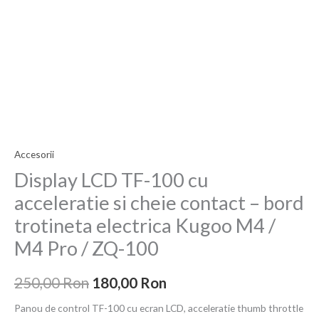
a
este:
100
fost:
180,00 Ron.
cu
acceleratie
250,00 Ron.
si
cheie
contact
–
bord
Accesorii
trotineta
electrica
Display LCD TF-100 cu
Kugoo
acceleratie si cheie contact – bord
M4
trotineta electrica Kugoo M4 /
/
M4 Pro / ZQ-100
M4
Pro
250,00
Ron
180,00
Ron
/
ZQ-
Panou de control TF-100 cu ecran LCD, acceleratie thumb throttle
100