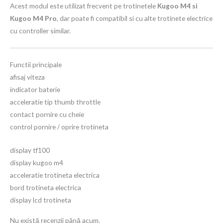
Acest modul este utilizat frecvent pe trotinetele
Kugoo M4 si
Kugoo M4 Pro
, dar poate fi compatibil si cu alte trotinete electrice
cu controller similar.
Functii principale
afisaj viteza
indicator baterie
acceleratie tip thumb throttle
contact pornire cu cheie
control pornire / oprire trotineta
display tf100
display kugoo m4
acceleratie trotineta electrica
bord trotineta electrica
display lcd trotineta
Nu există recenzii până acum.