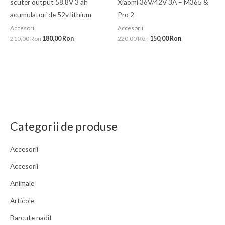
scuter output 58.8V 3 ah
Xiaomi 36V/42V 3A – M365 &
acumulatori de 52v lithium
Pro 2
Accesorii
Accesorii
210,00
Ron
180,00
Ron
220,00
Ron
150,00
Ron
Categorii de produse
Accesorii
Accesorii
Animale
Articole
Barcute nadit