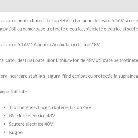
4
scriere
Recenzii (0)
L
I
carcator pentru baterii Li-Ion 48V cu tensiune de iesire 54.6V si cu
mpatibil cu numeroase trotinete electrice, biciclete electrice si scute
carcator 54.6V 2A pentru Acumulatori Li-Ion 48V
carcator destinat bateriilor Lithium-Ion de 48V utilizate pe trotinete e
era incarcare stabila si sigura, fiind echipat cu protectie la suprainca
mpatibilitate
Trotinete electrice cu baterie Li-Ion 48V
Biciclete electrice 48V
Scutere electrice 48V
Kugoo