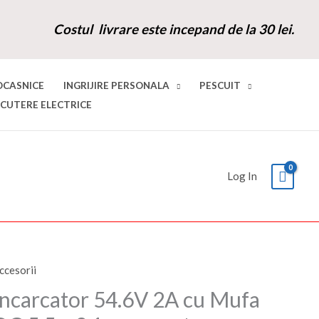
Costul livrare este incepand de la 30 lei.
OCASNICE
INGRIJIRE PERSONALA
PESCUIT
SCUTERE ELECTRICE
Log In
ccesorii
antitate
Prețul
Prețul
ncarcator
Incarcator 54.6V 2A cu Mufa
inițial
curent
4.6V