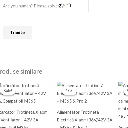
Are you human? Please solve:
roduse similare
Prețul
Prețul
Prețul
Prețul
inițial
curent
inițial
curent
Sale!
Sale!
Sale!
Sale!
a
este:
a
este:
fost:
150,00 Ron.
fost:
150,00 Ron.
220,00 Ron.
220,00 Ron.
cărcător Trotinetă Xiaomi
Alimentator Trotinetă
 Ventilator – 42V 3A,
Electrică Xiaomi 36V/42V 3A
mpatibil M365
– M365 & Pro 2
Anvel