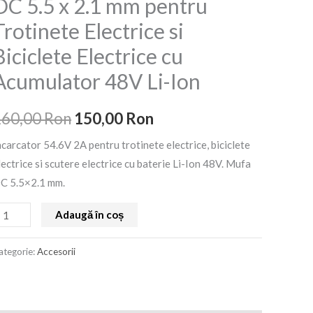
DC 5.5 x 2.1 mm pentru
A
a
este:
Trotinete Electrice si
u
fost:
150,00 Ron.
ufa
Biciclete Electrice cu
C
160,00 Ron.
Acumulator 48V Li-Ion
.5
160,00
Ron
150,00
Ron
.1
m
ncarcator 54.6V 2A pentru trotinete electrice, biciclete
entru
lectrice si scutere electrice cu baterie Li-Ion 48V. Mufa
rotinete
C 5.5×2.1 mm.
lectrice
Adaugă în coș
iciclete
ategorie:
Accesorii
lectrice
u
cumulator