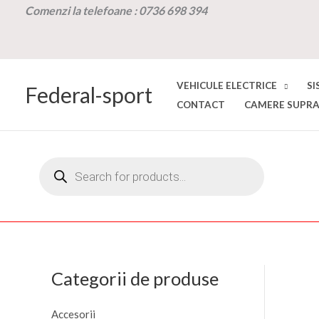
Skip
Comenzi la t
elefoane :
0736 698 394
to
content
VEHICULE ELECTRICE
SI
Federal-sport
CONTACT
CAMERE SUPRA
Products
search
Categorii de produse
Accesorii