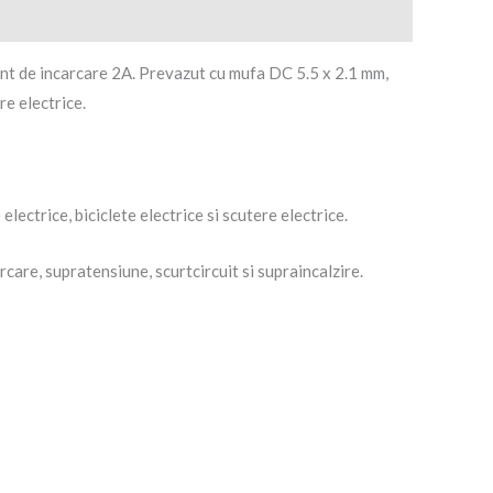
8V
i-
on
rent de incarcare 2A. Prevazut cu mufa DC 5.5 x 2.1 mm,
re electrice.
lectrice, biciclete electrice si scutere electrice.
rcare, supratensiune, scurtcircuit si supraincalzire.