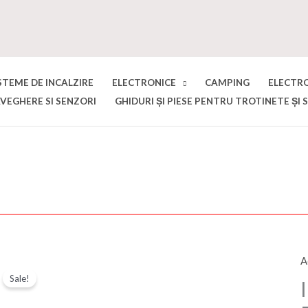
STEME DE INCALZIRE
ELECTRONICE
CAMPING
ELECTR
VEGHERE SI SENZORI
GHIDURI ȘI PIESE PENTRU TROTINETE ȘI 
A
C
Sale!
I
5