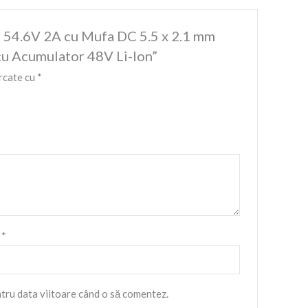
tor 54.6V 2A cu Mufa DC 5.5 x 2.1 mm
 cu Acumulator 48V Li-Ion”
rcate cu
*
l
*
ntru data viitoare când o să comentez.