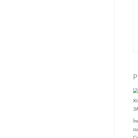
P
În
cu
Co