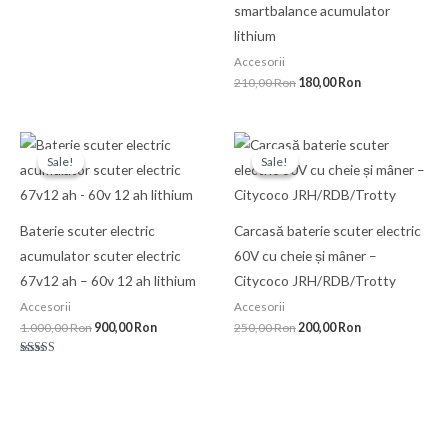
smartbalance acumulator
lithium
Accesorii
210,00
Ron
180,00
Ron
Prețul
Prețul
Prețul
Prețul
inițial
curent
inițial
curent
Sale!
Sale!
Sale!
Sale!
a
este:
a
este:
fost:
900,00 Ron.
fost:
200,00 Ron.
1.000,00 Ron.
250,00 Ron.
Baterie scuter electric
Carcasă baterie scuter electric
acumulator scuter electric
60V cu cheie și mâner –
67v12 ah – 60v 12 ah lithium
Citycoco JRH/RDB/Trotty
Accesorii
Accesorii
1.000,00
Ron
900,00
Ron
250,00
Ron
200,00
Ron
Evaluat la
5.00
din 5