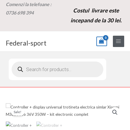
Skip
Comenzi la t
elefoane :
Costul livrare este
to
0736 698 394
content
incepand de la 30 lei.
Federal-sport
Products
search
Cantitate
Prețul
Prețul
Sale!
Controller
inițial
curent
+
display