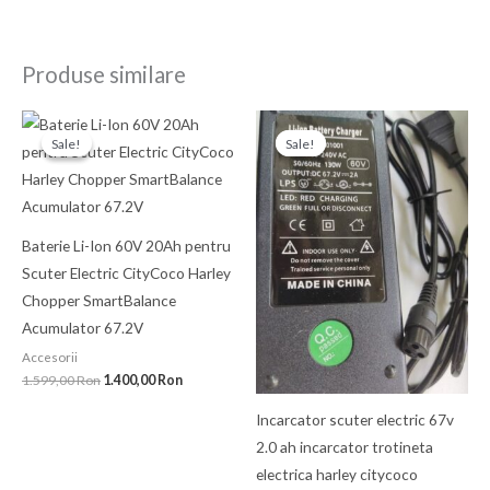
Produse similare
Prețul
Prețul
Prețul
Prețul
inițial
curent
inițial
curent
Sale!
Sale!
Sale!
Sale!
a
este:
a
este:
fost:
1.400,00 Ron.
fost:
180,00 Ron.
1.599,00 Ron.
210,00 Ron.
Baterie Li-Ion 60V 20Ah pentru
Scuter Electric CityCoco Harley
Chopper SmartBalance
Acumulator 67.2V
Accesorii
1.599,00
Ron
1.400,00
Ron
Incarcator scuter electric 67v
2.0 ah incarcator trotineta
electrica harley citycoco