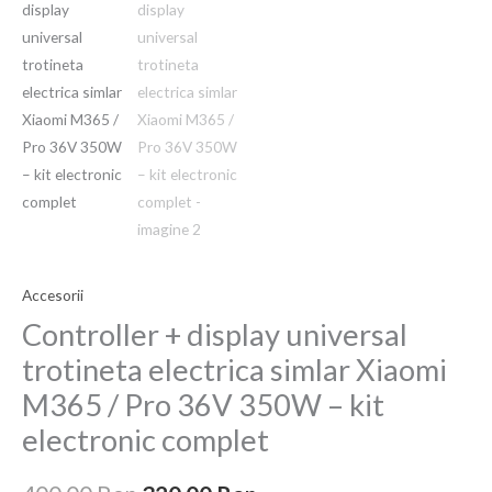
a
este:
universal
fost:
320,00 Ron.
trotineta
electrica
400,00 Ron.
simlar
Xiaomi
M365
/
Pro
36V
350W
Accesorii
–
kit
Controller + display universal
electronic
trotineta electrica simlar Xiaomi
complet
M365 / Pro 36V 350W – kit
electronic complet