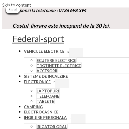
Skip to content
Sale!
Sale!
Sale!
Sale!
Sale!
Sale!
Sale!
Sale!
Sale!
Comenzi la t
elefoane :
0736 698 394
Costul livrare este incepand de la 30 lei.
Federal-sport
VEHICULE ELECTRICE
SCUTERE ELECTRICE
TROTINETE ELECTRICE
ACCESORII
SISTEME DE INCALZIRE
ELECTRONICE
LAPTOPURI
TELEFOANE
TABLETE
CAMPING
ELECTROCASNICE
INGRIJIRE PERSONALA
IRIGATOR ORAL