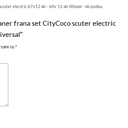
aner frana set CityCoco scuter electric
iversal”
rcate cu
*