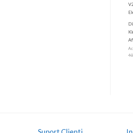
Di
Ki
Af
Ac
40
Suport Clienti
In