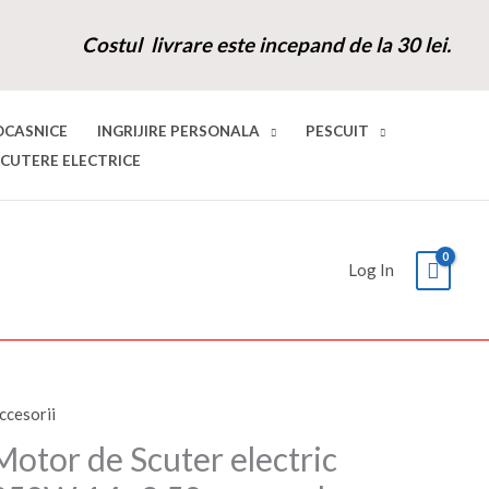
Costul livrare este incepand de la 30 lei.
OCASNICE
INGRIJIRE PERSONALA
PESCUIT
SCUTERE ELECTRICE
Log In
ccesorii
antitate
Prețul
Prețul
otor
Motor de Scuter electric
inițial
curent
e