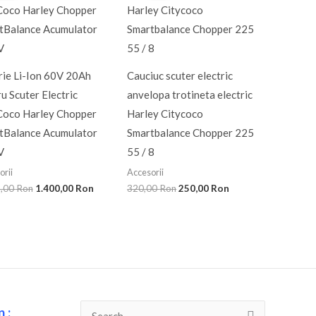
fost:
1.400,00 Ron.
fost:
250,00 Ron.
1.599,00 Ron.
320,00 Ron.
rie Li-Ion 60V 20Ah
Cauciuc scuter electric
u Scuter Electric
anvelopa trotineta electric
Coco Harley Chopper
Harley Citycoco
tBalance Acumulator
Smartbalance Chopper 225
V
55 / 8
orii
Accesorii
9,00
Ron
1.400,00
Ron
320,00
Ron
250,00
Ron
 :