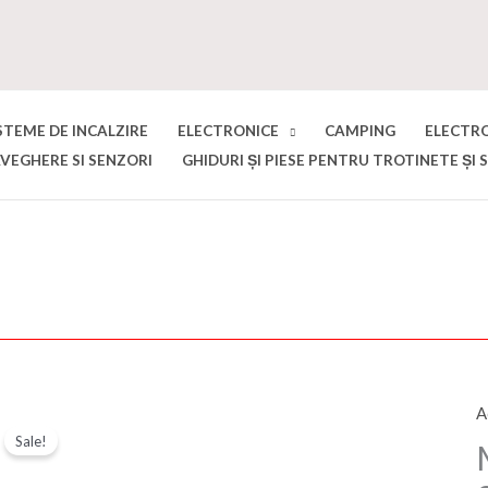
STEME DE INCALZIRE
ELECTRONICE
CAMPING
ELECTR
VEGHERE SI SENZORI
GHIDURI ȘI PIESE PENTRU TROTINETE ȘI 
A
C
Sale!
M
d