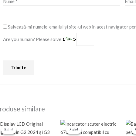
Nume
*
Emai
Salvează-mi numele, emailul și site-ul web în acest navigator pe
Are you human? Please solve:
roduse similare
Prețul
Prețul
Prețul
Prețul
inițial
curent
inițial
curent
Sale!
Sale!
Sale!
Sale!
a
este:
a
este: