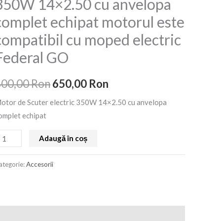
350W 14×2.50 cu anvelopa
cuter
a
este:
complet echipat motorul este
lectric
fost:
650,00 Ron.
50W
compatibil cu moped electric
4x2.50
800,00 Ron.
Federal GO
u
nvelopa
800,00
Ron
650,00
Ron
omplet
chipat
otor de Scuter electric 350W 14×2.50 cu anvelopa
otorul
omplet echipat
ste
Adaugă în coș
ompatibil
u
ategorie:
Accesorii
oped
lectric
ederal
O