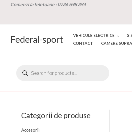
Skip
Comenzi la t
elefoane :
0736 698 394
to
content
VEHICULE ELECTRICE
SI
Federal-sport
CONTACT
CAMERE SUPRA
Products
search
Categorii de produse
Accesorii