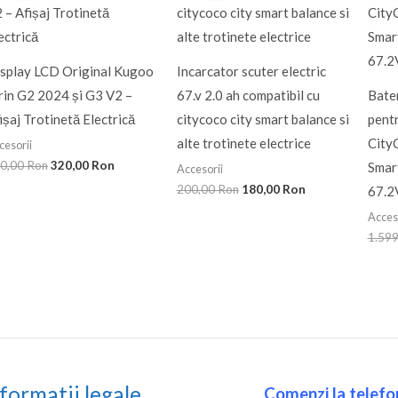
fost:
320,00 Ron.
fost:
180,00 Ron.
400,00 Ron.
200,00 Ron.
splay LCD Original Kugoo
Incarcator scuter electric
rin G2 2024 și G3 V2 –
67.v 2.0 ah compatibil cu
Bate
ișaj Trotinetă Electrică
citycoco city smart balance si
pentr
alte trotinete electrice
City
cesorii
0,00
Ron
320,00
Ron
Smar
Accesorii
200,00
Ron
180,00
Ron
67.2
Acces
1.59
formatii legale
Comenzi la telefon