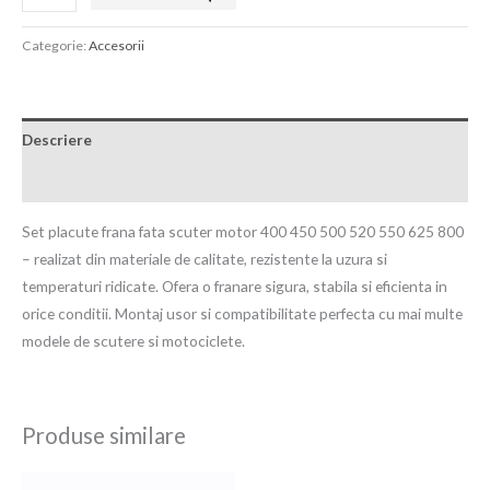
Categorie:
Accesorii
Descriere
Recenzii (0)
Set placute frana fata scuter motor 400 450 500 520 550 625 800
– realizat din materiale de calitate, rezistente la uzura si
temperaturi ridicate. Ofera o franare sigura, stabila si eficienta in
orice conditii. Montaj usor si compatibilitate perfecta cu mai multe
modele de scutere si motociclete.
Produse similare
Prețul
Prețul
Prețul
Prețul