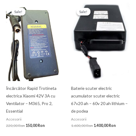
Prețul
Prețul
Prețul
Prețul
inițial
curent
inițial
curent
Sale!
Sale!
Sale!
Sale!
a
este:
a
este:
fost:
150,00 Ron.
fost:
1.400,00 Ro
220,00 Ron.
1.600,00 Ron.
Încărcător Rapid Trotineta
Baterie scuter electric
electrica Xiaomi 42V 3A cu
acumulator scuter electric
Ventilator – M365, Pro 2,
67v20 ah – 60v 20 ah lithium –
Essential
de podea
Accesorii
Accesorii
220,00
Ron
150,00
Ron
1.600,00
Ron
1.400,00
Ron