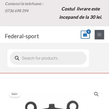
Skip
Comenzi la t
elefoane :
Costul livrare este
to
0736 698 394
content
incepand de la 30 lei.
Federal-sport
Products
search
Cantitate
Prețul
Prețul
Sale!
Placute
inițial
curent
Frana
Fata