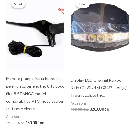
inițial
curent
inițial
curent
Sale!
Sale!
Sale!
Sale!
a
este:
a
este:
fost:
150,00 Ron.
fost:
320,00 Ron.
250,00 Ron.
400,00 Ron.
Maneta pompa frana hidraulica
Display LCD Original Kugoo
pentru scuter electric City coco
Kirin G2 2024 și G3 V2 – Afișaj
filet 8 STANGA model
Trotinetă Electrică
compatibil cu ATV moto scuter
Accesorii
trotinete electrice
400,00
Ron
320,00
Ron
Accesorii
250,00
Ron
150,00
Ron